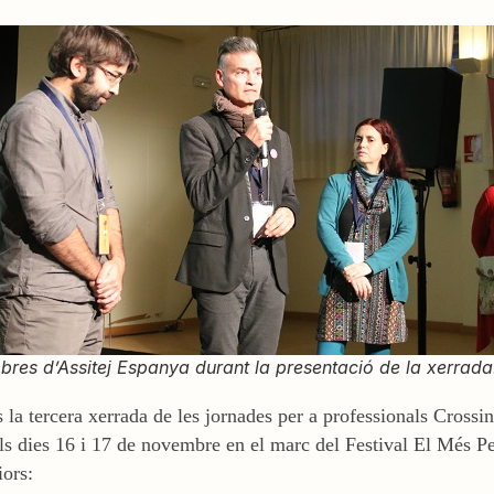
res d’Assitej Espanya durant la presentació de la xerrada
 la tercera xerrada de les jornades per a professionals Crossi
ls dies 16 i 17 de novembre en el marc del Festival El Més Pe
iors: