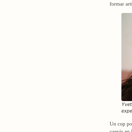
formar arti
Yvet
expe
Un cop po
canvis en 