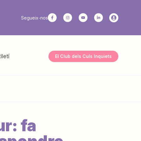
Segueix-nos
lletí
El Club dels Culs Inquiets
ur: fa