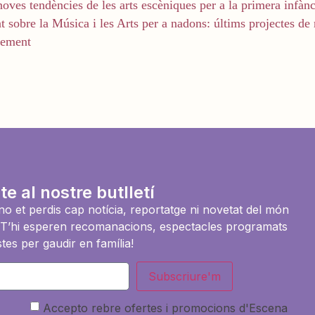
noves tendències de les arts escèniques per a la primera infànc
 sobre la Música i les Arts per a nadons: últims projectes de 
xement
te al nostre butlletí
i no et perdis cap notícia, reportatge ni novetat del món
es. T’hi esperen recomanacions, espectacles programats
tes per gaudir en família!
Subscriure'm
Accepto rebre ofertes i promocions d'Escena