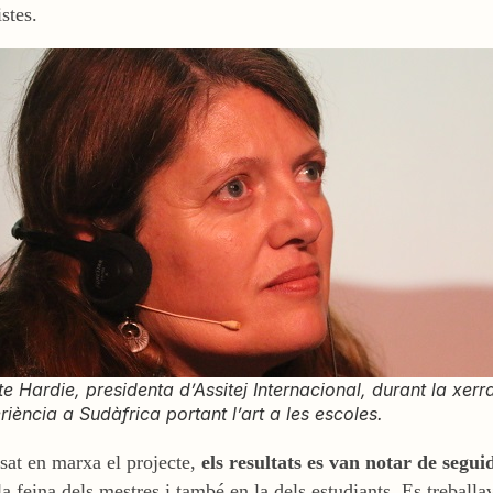
stes.
te Hardie, presidenta d’Assitej Internacional, durant la xer
riència a Sudàfrica portant l’art a les escoles.
sat en marxa el projecte,
els resultats es van notar de segui
la feina dels mestres i també en la dels estudiants. Es trebal