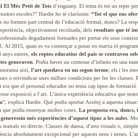
al El Més Petit de Tots
d’enguany. El tema és tot un repte per
s nostres escoles?” Hardie ho té claríssim:
“Tot el que ens ofe
ts no formen part central de l’educació formal, doncs? La respo
experiència, objectivament recolzada, dels
resultats que té im
rofessionals degudament formades per portar els seus coneixeme
l.
Al 2015, quan es va començar a posar en marxa el programa
8 anys enrere,
els reptes educatius del país se centraven sobr
tes generaven
. Podia haver un centenar d’infants en una matei
norama així,
l’art quedava en un segon terme
; els i les m
es o reivindicar unes millors condicions per fer les classes. 
 era que el personal educador no tenia cap tipus de formació a
ense exposició a l’art. L’única experiència educativa que ten
ia
”, explica Hardie. Què podia aportar Assitej a aquesta situa
a que podia ensenyar moltes coses.
La proposta era, doncs, 
 generessin més experiències d’aquest tipus a les aules
. Mo
s teatrals en directe. Classes de dansa, d’arts visuals o, simpl
ència absolutament excepcional per aquests nens i nenes. L’acc