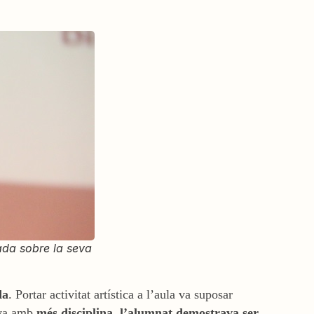
rada sobre la seva
da
. Portar activitat artística a l’aula va suposar
lava amb
més disciplina, l’alumnat demostrava ser