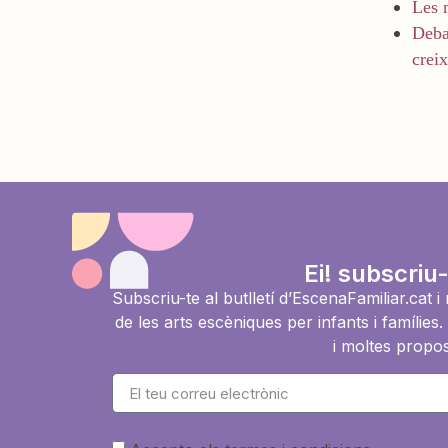
Les 
Debat
crei
Ei! subscriu-
Subscriu-te al butlletí d’EscenaFamiliar.cat 
de les arts escèniques per infants i famíli
i moltes propos