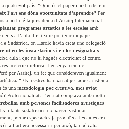
 a qualsevol país: “Quin és el paper que ha de tenir
reix l’art ens dóna oportunitats d’aprendre”
Per
sta no la té la presidenta d’Assitej Internacional.
plantar programes artístics a les escoles
amb
nts a l’aula. I el teatre pot tenir un paper
 a Sudàfrica, on Hardie havia creat una delegació
etot en les instal·lacions i en les desigualtats
xa aula i que no hi hagués electricitat al centre.
estres preferien reforçar l’ensenyament de
Però per Assitej, un fet que consideraven igualment
rtística. “Els mestres han passat per aquest sistema
en és una
metodologia poc creativa, més aviat
ció? Professionalitat. L’entitat comptava amb molta
treballar amb persones facilitadores artístiques
lts infants sudafricans no havien vist mai
ement, portar espectacles ja produïts a les aules era
és a l’art era necessari i per això, també calia