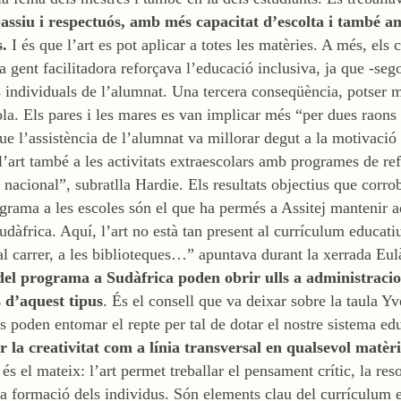
ssiu i respectuós, amb més capacitat d’escolta i també amb
.
I és que l’art es pot aplicar a totes les matèries. A més, els
la gent facilitadora reforçava l’educació inclusiva, ja que -se
s individuals de l’alumnat. Una tercera conseqüència, potser me
la. Els pares i les mares es van implicar més “per dues raons 
ue l’assistència de l’alumnat va millorar degut a la motivació 
l’art també a les activitats extraescolars amb programes de re
nacional”, subratlla Hardie.
Els resultats objectius que corr
grama a les escoles són el que ha permés a Assitej mantenir aq
dàfrica. Aquí, l’art no està tan present al currículum educatiu 
 al carrer, a les biblioteques…” apuntava durant la xerrada Eu
 del programa a Sudàfrica poden obrir ulls a administraci
s d’aquest tipus
. És el consell que va deixar sobre la taula Yv
ts poden entomar el repte per tal de dotar el nostre sistema ed
r la creativitat com a línia transversal en qualsevol matèr
 és el mateix: l’art permet treballar el pensament crític, la re
la formació dels individus. Són elements clau del currículum es