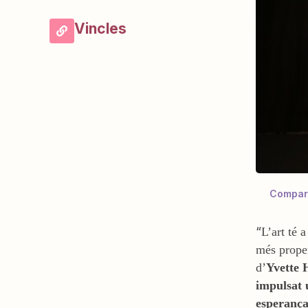
Vincles
Compar
“
L’art té 
més proper
d’
Yvette 
impulsat 
esperança