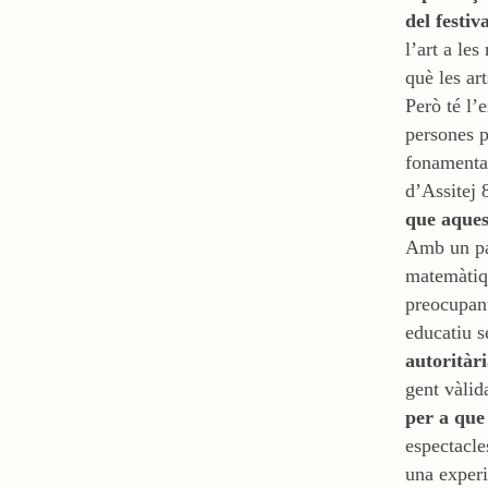
del festiv
l’art a le
què les ar
Però té l’
persones p
fonamenta
d’Assitej 
que aques
Amb un pa
matemàtiqu
preocupant
educatiu s
autoritàr
gent vàlid
per a que
espectacle
una experi