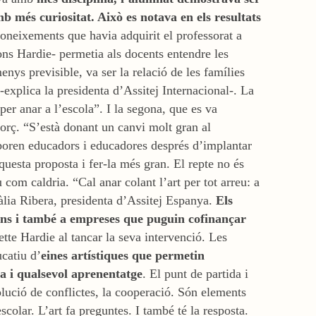
 més curiositat. Això es notava en els resultats
 coneixements que havia adquirit el professorat a
gons Hardie- permetia als docents entendre les
nys previsible, va ser la relació de les famílies
-explica la presidenta d’Assitej Internacional-. La
per anar a l’escola”. I la segona, que es va
forç. “S’està donant un canvi molt gran al
oboren educadors i educadores després d’implantar
uesta proposta i fer-la més gran. El repte no és
com caldria. “Cal anar colant l’art per tot arreu: a
làlia Ribera, presidenta d’Assitej Espanya.
Els
ons i també a empreses que puguin cofinançar
ette Hardie al tancar la seva intervenció. Les
ucatiu d’
eines artístiques que permetin
ia i qualsevol aprenentatge
. El punt de partida i
solució de conflictes, la cooperació. Són elements
colar. L’art fa preguntes. I també té la resposta.