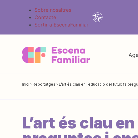
Sobre nosaltres
Contacte
Sortir a EscenaFamiliar
Age
Inici
›
Reportatges
›
L’art és clau en l’educació del futur: fa pr
L’art és clau en