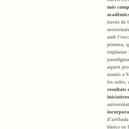
més compa
acadèmics
través de 
necessitat
amb l’esco
primera, q
implantar 
paradigma 
aquest pro
només a Su
les aules,
resultats
iniciative
universita
incorpora
d’arribada
bàsics en 