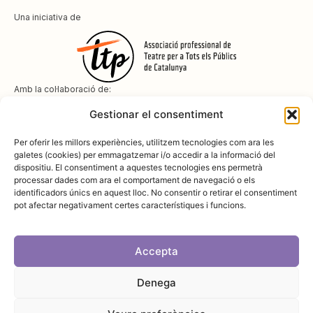
Una iniciativa de
Amb la col·laboració de:
Gestionar el consentiment
Per oferir les millors experiències, utilitzem tecnologies com ara les
galetes (cookies) per emmagatzemar i/o accedir a la informació del
dispositiu. El consentiment a aquestes tecnologies ens permetrà
Amb el suport de
processar dades com ara el comportament de navegació o els
identificadors únics en aquest lloc. No consentir o retirar el consentiment
pot afectar negativament certes característiques i funcions.
Accepta
Denega
Avís legal
Política de cookies
Disseny i desenvolupament:
SopaGraphics
Política de privadesa