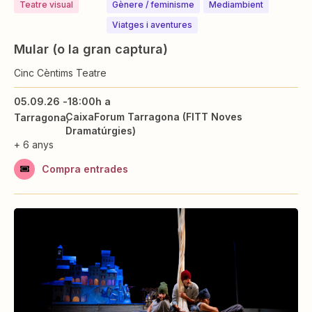
Teatre visual
⁠⁠Gènere / feminisme
Mediambient
Viatges i aventures
Mular (o la gran captura)
Cinc Cèntims Teatre
05.09.26 -
18:00h a
CaixaForum Tarragona (FITT Noves
Tarragona
Dramatúrgies)
+ 6 anys
Compra entrades