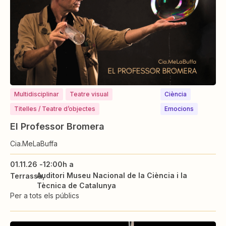
Multidisciplinar
Teatre visual
Ciència
Titelles / Teatre d’objectes
Emocions
El Professor Bromera
Cia.MeLaBuffa
01.11.26 -
12:00h a
Auditori Museu Nacional de la Ciència i la
Terrassa
Tècnica de Catalunya
Per a tots els públics