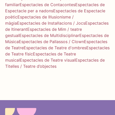
familiar
Espectacles de Contacontes
Espectacles de
Espectacle per a nadons
Espectacles de Espectacle
poètic
Espectacles de Il·lusionisme /
màgia
Espectacles de Instal·lacions / Jocs
Espectacles
de Itinerant
Espectacles de Mim / teatre
gestual
Espectacles de Multidisciplinar
Espectacles de
Música
Espectacles de Pallassos / Clown
Espectacles
de Teatre
Espectacles de Teatre d'ombres
Espectacles
de Teatre físic
Espectacles de Teatre
musical
Espectacles de Teatre visual
Espectacles de
Titelles / Teatre d’objectes