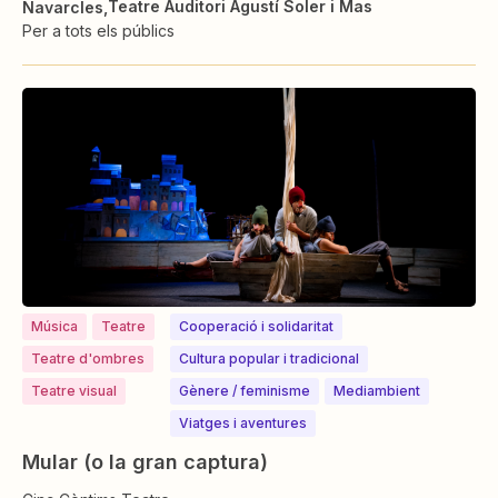
Teatre Auditori Agustí Soler i Mas
Navarcles
Per a tots els públics
Música
Teatre
Cooperació i solidaritat
Teatre d'ombres
Cultura popular i tradicional
Teatre visual
⁠⁠Gènere / feminisme
Mediambient
Viatges i aventures
Mular (o la gran captura)