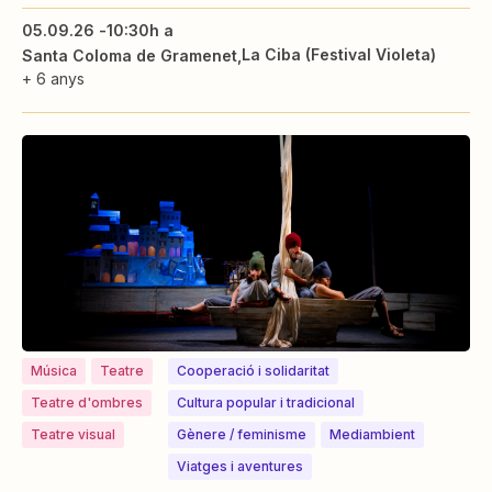
05.09.26 -
10:30h a
La Ciba (Festival Violeta)
Santa Coloma de Gramenet
+ 6 anys
Música
Teatre
Cooperació i solidaritat
Teatre d'ombres
Cultura popular i tradicional
Teatre visual
⁠⁠Gènere / feminisme
Mediambient
Viatges i aventures