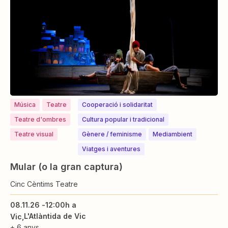
Música
Teatre
Cooperació i solidaritat
Teatre d'ombres
Cultura popular i tradicional
Teatre visual
⁠⁠Gènere / feminisme
Mediambient
Viatges i aventures
Mular (o la gran captura)
Cinc Cèntims Teatre
08.11.26 -
12:00h a
L'Atlàntida de Vic
Vic
+ 6 anys