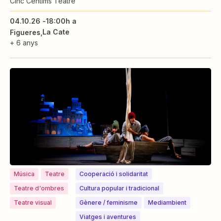
Cinc Cèntims Teatre
04.10.26 -
18:00h a
La Cate
Figueres
+ 6 anys
Música
Teatre
Cooperació i solidaritat
Teatre d'ombres
Cultura popular i tradicional
Teatre visual
⁠⁠Gènere / feminisme
Mediambient
Viatges i aventures