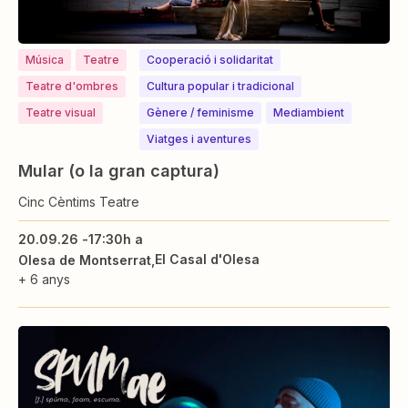
Música
Teatre
Cooperació i solidaritat
Teatre d'ombres
Cultura popular i tradicional
Teatre visual
⁠⁠Gènere / feminisme
Mediambient
Viatges i aventures
Mular (o la gran captura)
Cinc Cèntims Teatre
20.09.26 -
17:30h a
El Casal d'Olesa
Olesa de Montserrat
+ 6 anys