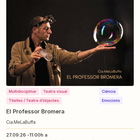
Multidisciplinar
Teatre visual
Ciència
Titelles / Teatre d’objectes
Emocions
El Professor Bromera
Cia.MeLaBuffa
27.09.26 -
11:00h a