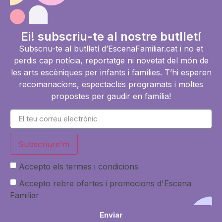
Ei! subscriu-te al nostre butlletí
Subscriu-te al butlletí d’EscenaFamiliar.cat i no et
perdis cap notícia, reportatge ni novetat del món de
les arts escèniques per infants i famílies. T’hi esperen
recomanacions, espectacles programats i moltes
propostes per gaudir en família!
Subscriure'm
Accepto els termes i condicions
Accepto rebre ofertes i promocions d'Escena
Familiar
Enviar