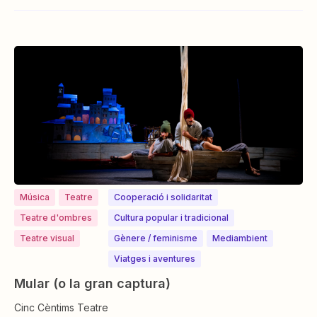
Música
Teatre
Cooperació i solidaritat
Teatre d'ombres
Cultura popular i tradicional
Teatre visual
⁠⁠Gènere / feminisme
Mediambient
Viatges i aventures
Mular (o la gran captura)
Cinc Cèntims Teatre