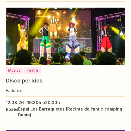
Música
Teatre
Disco per xics
Fadunito
12.08.26 -
19:30h a
20:30h
Espai Les Barraquetes (Recinte de l’antic càmping
Roses
Bahía)