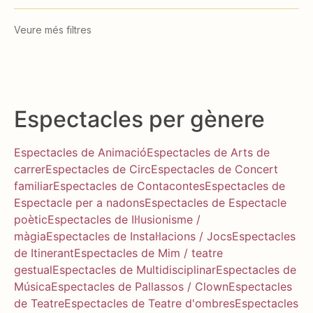
Veure més filtres
Espectacles per gènere
Espectacles de Animació
Espectacles de Arts de
carrer
Espectacles de Circ
Espectacles de Concert
familiar
Espectacles de Contacontes
Espectacles de
Espectacle per a nadons
Espectacles de Espectacle
poètic
Espectacles de Il·lusionisme /
màgia
Espectacles de Instal·lacions / Jocs
Espectacles
de Itinerant
Espectacles de Mim / teatre
gestual
Espectacles de Multidisciplinar
Espectacles de
Música
Espectacles de Pallassos / Clown
Espectacles
de Teatre
Espectacles de Teatre d'ombres
Espectacles