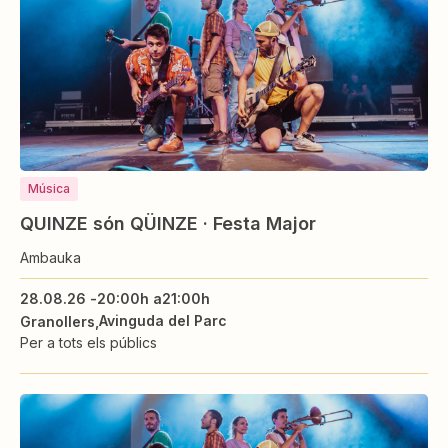
Música
QUINZE són QÜINZE · Festa Major
Ambauka
28.08.26 -
20:00h a
21:00h
Avinguda del Parc
Granollers
Per a tots els públics