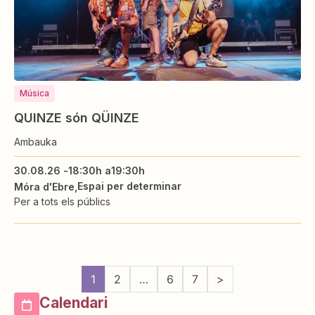
Música
QUINZE són QÜINZE
Ambauka
30.08.26 -
18:30h a
19:30h
Espai per determinar
Móra d'Ebre
Per a tots els públics
1
2
…
6
7
>
Calendari