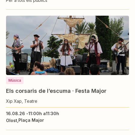
Per a tots els públics
Música
Els corsaris de l’escuma · Festa Major
Xip Xap, Teatre
16.08.26 -
11:00h a
11:30h
Plaça Major
Olost