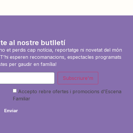
te al nostre butlletí
i no et perdis cap notícia, reportatge ni novetat del món
es. T’hi esperen recomanacions, espectacles programats
tes per gaudir en família!
Subscriure'm
Accepto rebre ofertes i promocions d'Escena
Familiar
Enviar