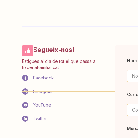
Segueix-nos!
Nom 
Estigues al dia de tot el que passa a
EscenaFamiliar.cat.
Facebook
Instagram
Corre
YouTube
Twitter
Miss