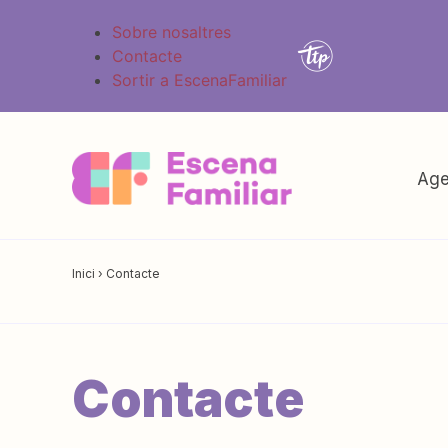
Sobre nosaltres
Contacte
Sortir a EscenaFamiliar
Age
Inici
›
Contacte
Contacte