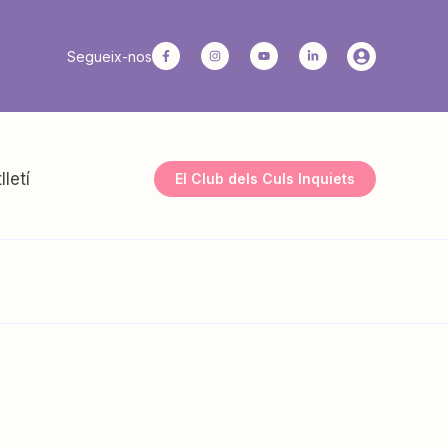
Segueix-nos
lletí
El Club dels Culs Inquiets