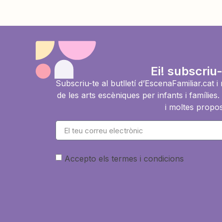
Ei! subscriu-
Subscriu-te al butlletí d’EscenaFamiliar.cat 
de les arts escèniques per infants i famíli
i moltes propos
Accepto els termes i condicions