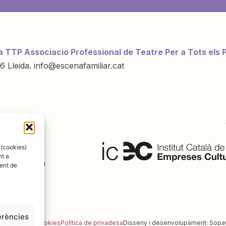
a TTP Associació Professional de Teatre Per a Tots els 
6 Lleida. info@escenafamiliar.cat
ració de:
 (cookies)
nt a
ent de
erències
al
Política de cookies
Política de privadesa
Disseny i desenvolupament:
Sopa