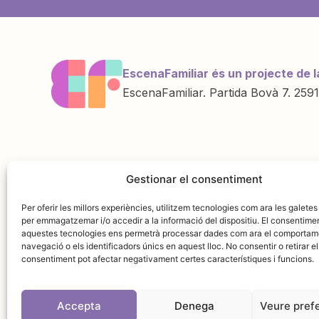
EscenaFamiliar és un projecte de l
EscenaFamiliar. Partida Bovà 7. 2591
Una iniciativa de
Amb la col·labo
Gestionar el consentiment
Per oferir les millors experiències, utilitzem tecnologies com ara les galetes
per emmagatzemar i/o accedir a la informació del dispositiu. El consentime
aquestes tecnologies ens permetrà processar dades com ara el comportam
navegació o els identificadors únics en aquest lloc. No consentir o retirar el
consentiment pot afectar negativament certes característiques i funcions.
Accepta
Denega
Veure pref
Avís leg