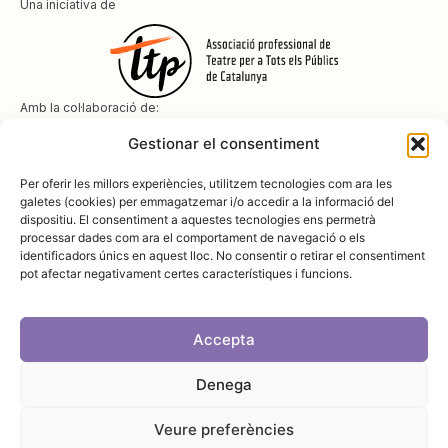
Una iniciativa de
Amb la col·laboració de:
Gestionar el consentiment
Per oferir les millors experiències, utilitzem tecnologies com ara les
galetes (cookies) per emmagatzemar i/o accedir a la informació del
dispositiu. El consentiment a aquestes tecnologies ens permetrà
Amb el suport de
processar dades com ara el comportament de navegació o els
identificadors únics en aquest lloc. No consentir o retirar el consentiment
pot afectar negativament certes característiques i funcions.
Accepta
Denega
Avís legal
Política de cookies
Disseny i desenvolupament:
SopaGraphics
Política de privadesa
Veure preferències