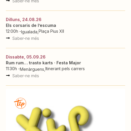
Saber-ne més
Dilluns, 24.08.26
Els corsaris de l’escuma
12:00h -
Plaça Pius XII
Igualada
Saber-ne més
Dissabte, 05.09.26
Rum rum… trasto karts · Festa Major
11:30h -
Itinerant pels carrers
Menàrguens
Saber-ne més