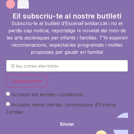
Ei! subscriu-te al nostre butlletí
Subscriu-te al butlletí d’EscenaFamiliar.cat i no et
perdis cap notícia, reportatge ni novetat del món de
les arts escèniques per infants i famílies. T’hi esperen
recomanacions, espectacles programats i moltes
propostes per gaudir en família!
Subscriure'm
Accepto els termes i condicions
Accepto rebre ofertes i promocions d'Escena
Familiar
Enviar