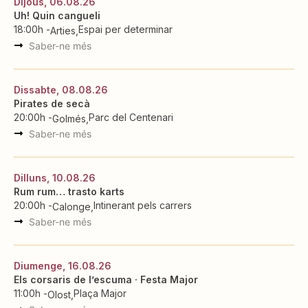
Dijous, 06.08.26
Uh! Quin cangueli
18:00h -
Espai per determinar
Arties
Saber-ne més
Dissabte, 08.08.26
Pirates de secà
20:00h -
Parc del Centenari
Golmés
Saber-ne més
Dilluns, 10.08.26
Rum rum… trasto karts
20:00h -
Intinerant pels carrers
Calonge
Saber-ne més
Diumenge, 16.08.26
Els corsaris de l’escuma · Festa Major
11:00h -
Plaça Major
Olost