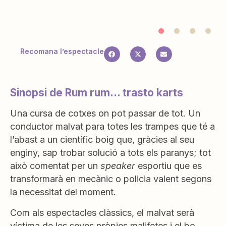
Recomana l’espectacle
Sinopsi de Rum rum... trasto karts
Una cursa de cotxes on pot passar de tot. Un
conductor malvat para totes les trampes que té a
l’abast a un científic boig que, gràcies al seu
enginy, sap trobar solució a tots els paranys; tot
això comentat per un
speaker
esportiu que es
transformarà en mecànic o policia valent segons
la necessitat del moment.
Com als espectacles clàssics, el malvat serà
víctima de les seves pròpies malifetes i el bo