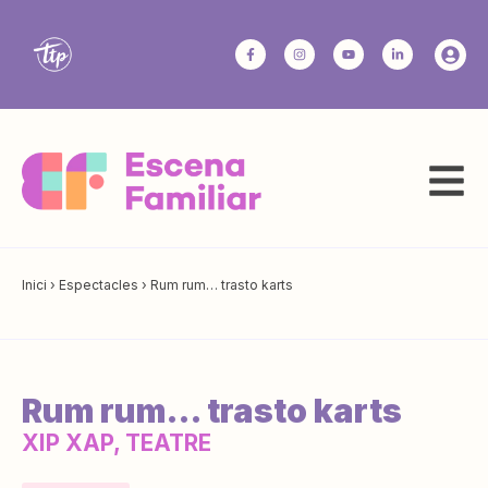
Inici
›
Espectacles
›
Rum rum… trasto karts
Rum rum… trasto karts
XIP XAP, TEATRE