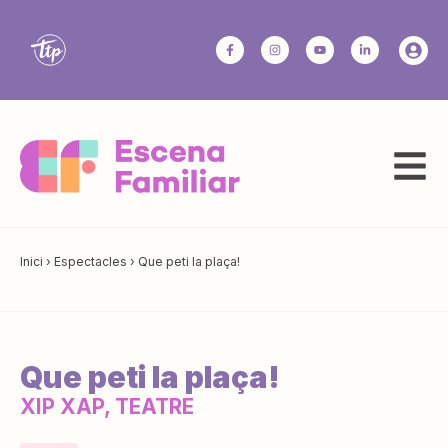
Inici
›
Espectacles
›
Que peti la plaça!
Que peti la plaça!
XIP XAP, TEATRE