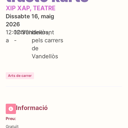
XIP XAP, TEATRE
Dissabte 16, maig
2026
12:00h
12:30h
Vandellòs
Itinerant
a
-
pels carrers
de
Vandellòs
Arts de carrer
Informació
Preu:
Gratuït