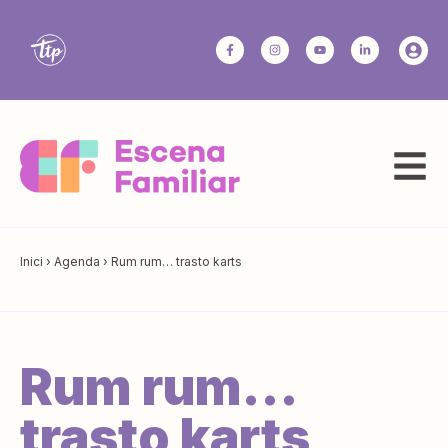
Inici
›
Agenda
›
Rum rum… trasto karts
Rum rum…
trasto karts