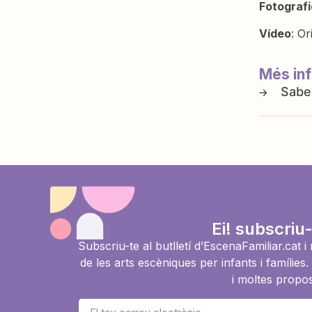
Fotografi
Vídeo
: Or
Més in
Ei! subscriu-
Subscriu-te al butlletí d’EscenaFamiliar.cat 
de les arts escèniques per infants i famíli
i moltes propos