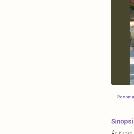
Recoman
Sinopsi
És l’hora