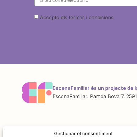
Accepto els termes i condicions
EscenaFamiliar és un projecte de l
EscenaFamiliar. Partida Bovà 7. 2591
Una iniciativa de
Amb la col·labo
Gestionar el consentiment