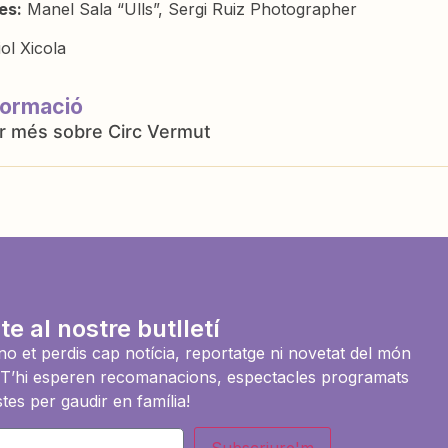
es:
Manel Sala “Ulls”, Sergi Ruiz Photographer
iol Xicola
formació
Circ Vermut
te al nostre butlletí
i no et perdis cap notícia, reportatge ni novetat del món
es. T’hi esperen recomanacions, espectacles programats
tes per gaudir en família!