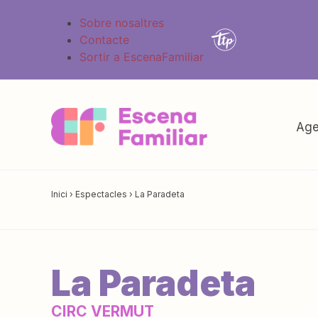
Sobre nosaltres
Contacte
Sortir a EscenaFamiliar
Age
Inici
›
Espectacles
›
La Paradeta
La Paradeta
CIRC VERMUT