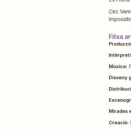
Circ Verm
impossibl
Fitxa ar
Producci
Intèrpret
Música:
P
Disseny g
Distribuc
Escenogr
Mirades 
Creació:
E