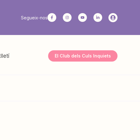
Segueix-nos
lletí
El Club dels Culs Inquiets