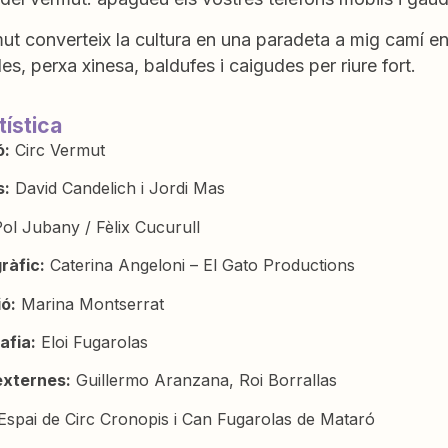
ut converteix la cultura en una paradeta a mig camí entr
es, perxa xinesa, baldufes i caigudes per riure fort.
tística
ó:
Circ Vermut
s:
David Candelich i Jordi Mas
ol Jubany / Fèlix Cucurull
ràfic:
Caterina Angeloni – El Gato Productions
ió:
Marina Montserrat
afia:
Eloi Fugarolas
externes:
Guillermo Aranzana, Roi Borrallas
spai de Circ Cronopis i Can Fugarolas de Mataró