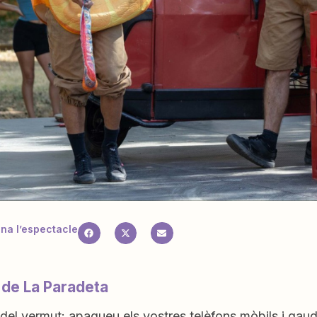
a l’espectacle
 de La Paradeta
 del vermut: apagueu els vostres telèfons mòbils i gaud