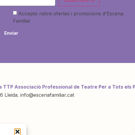
Subscriure'm
Accepto rebre ofertes i promocions d'Escena
Familiar
Enviar
a TTP Associació Professional de Teatre Per a Tots els 
6 Lleida. info@escenafamiliar.cat
ració de: