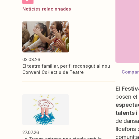
Notícies relacionades
03.08.26
El teatre familiar, per fi reconegut al nou
Compar
Conveni Col·lectiu de Teatre
El
Festiv
posen el 
especta
talents i
de dansa 
Ildefons
27.07.26
comunitat
La Tresca estrena nou single amb la