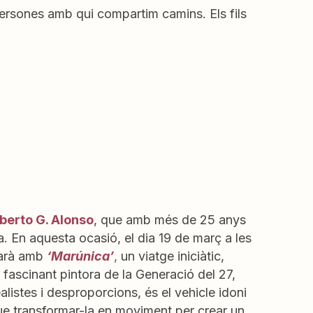
 persones amb qui compartim camins. Els fils
oberto G. Alonso
, que amb més de 25 anys
a. En aquesta ocasió, el dia 19 de març a les
uarà amb
‘Marúnica’
,
un viatge iniciàtic,
 fascinant pintora de la Generació del 27,
listes i desproporcions, és el vehicle idoni
que transformar-la en moviment per crear un