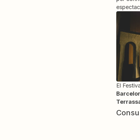
espectacl
El Festiva
Barcelon
Terrassa
Consu