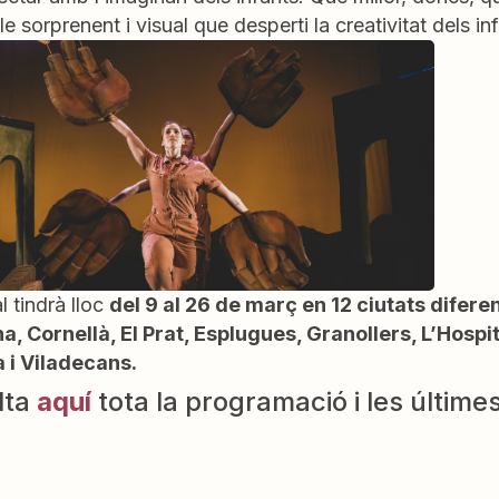
e sorprenent i visual que desperti la creativitat dels in
l tindrà lloc
del 9 al 26 de març en 12 ciutats difere
a, Cornellà, El Prat, Esplugues, Granollers, L’Hosp
 i Viladecans.
lta
aquí
tota la programació i les últim