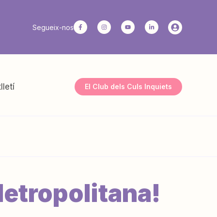
Segueix-nos
lletí
El Club dels Culs Inquiets
Metropolitana!