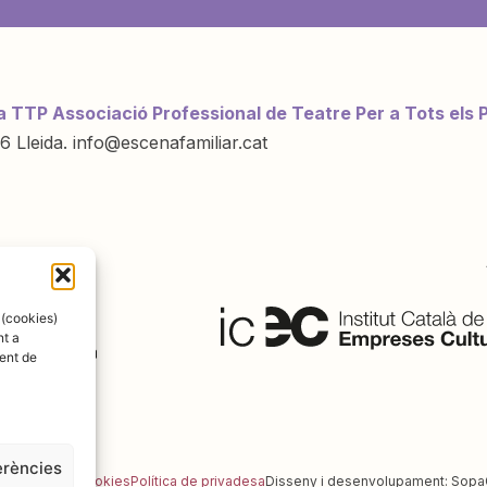
a TTP Associació Professional de Teatre Per a Tots els 
6 Lleida. info@escenafamiliar.cat
ració de:
 (cookies)
nt a
ent de
erències
al
Política de cookies
Política de privadesa
Disseny i desenvolupament:
Sopa