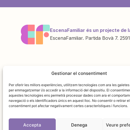
EscenaFamiliar és un projecte de l
EscenaFamiliar. Partida Bovà 7. 2591
Una iniciativa de
Amb la col·labo
Gestionar el consentiment
Per oferir les millors experiències, utilitzem tecnologies com ara les galetes
per emmagatzemar i/o accedir a la informació del dispositiu. El consentime
aquestes tecnologies ens permetrà processar dades com ara el comportam
navegació o els identificadors únics en aquest lloc. No consentir o retirar el
consentiment pot afectar negativament certes característiques i funcions.
Accepta
Denega
Veure pref
Avís leg