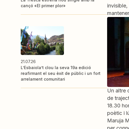
invisible
cançó «El primer plor»
mantenen 
21.07.26
L’Esbaiola’t clou la seva 19a edició
reafirmant el seu èxit de públic i un fort
arrelament comunitari
Un altre
de trajec
18.30 hor
poètic i 
Maruja Ma
per conne