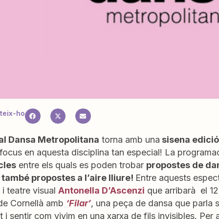
teix-ho
al Dansa Metropolitana
torna amb una
sisena edició
focus en aquesta disciplina tan especial! La programac
cles
entre els quals es poden trobar
propostes de da
 també propostes a l’aire lliure!
Entre aquests espect
i teatre visual
Antonella D’Ascenzi
que arribarà el 12
 de Cornellà amb
‘Filar’
, una peça de dansa que parla 
 i sentir com vivim en una xarxa de fils invisibles. Per