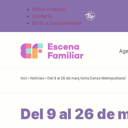
Sobre nosaltres
Contacte
Sortir a EscenaFamiliar
Age
Inici
›
Notícies
›
Del 9 al 26 de març torna Dansa Metropolitana!
Del 9 al 26 de