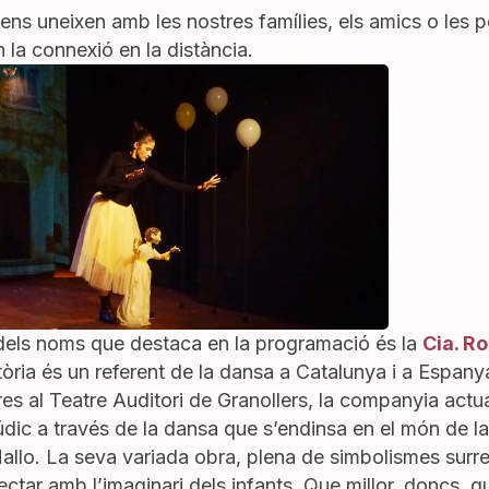
, ens uneixen amb les nostres famílies, els amics o les
la connexió en la distància.
 dels noms que destaca en la programació és la
Cia. R
tòria és un referent de la dansa a Catalunya i a Espany
es al Teatre Auditori de Granollers, la companyia act
lúdic a través de la dansa que s’endinsa en el món de la
llo. La seva variada obra, plena de simbolismes surrea
ctar amb l’imaginari dels infants. Que millor, doncs, 