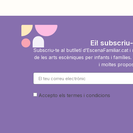
Ei! subscriu-
Subscriu-te al butlletí d’EscenaFamiliar.cat 
de les arts escèniques per infants i famíli
i moltes propos
Accepto els termes i condicions