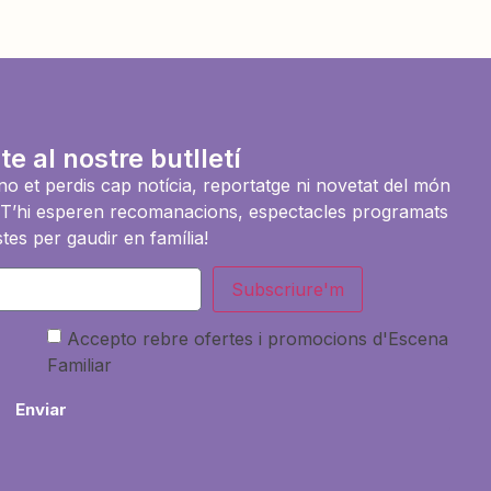
te al nostre butlletí
i no et perdis cap notícia, reportatge ni novetat del món
es. T’hi esperen recomanacions, espectacles programats
tes per gaudir en família!
Subscriure'm
Accepto rebre ofertes i promocions d'Escena
Familiar
Enviar