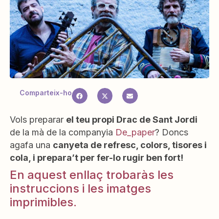
Comparteix-ho
Vols preparar
el teu propi Drac de Sant Jordi
de la mà de la companyia
De_paper
? Doncs
agafa una
canyeta de refresc, colors, tisores i
cola, i prepara’t per fer-lo rugir ben fort!
En aquest enllaç trobaràs les
instruccions i les imatges
imprimibles.