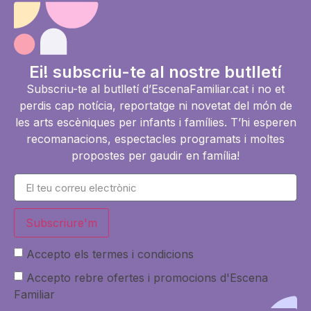
Ei! subscriu-te al nostre butlletí
Subscriu-te al butlletí d’EscenaFamiliar.cat i no et
perdis cap notícia, reportatge ni novetat del món de
les arts escèniques per infants i famílies. T’hi esperen
recomanacions, espectacles programats i moltes
propostes per gaudir en família!
Subscriure'm
Accepto els termes i condicions
Accepto rebre ofertes i promocions d'Escena
Familiar