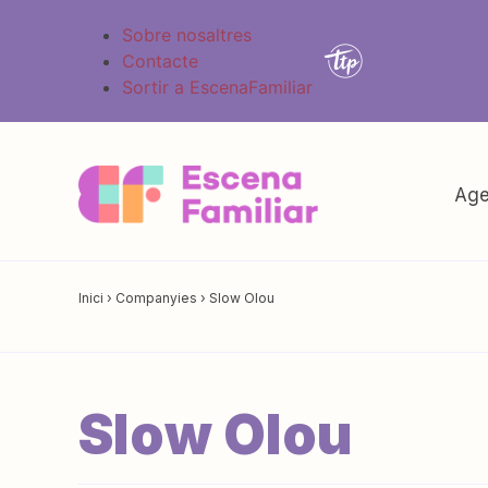
Sobre nosaltres
Contacte
Sortir a EscenaFamiliar
Age
Inici
›
Companyies
›
Slow Olou
Slow Olou