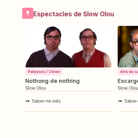
Espectacles de Slow Olou
Pallassos / Clown
Arts de c
Nothong de nothing
Escarg
Slow Olou
Slow Olo
Saber-ne més
Saber