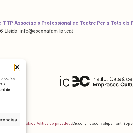
a TTP Associació Professional de Teatre Per a Tots els 
6 Lleida. info@escenafamiliar.cat
ració de:
 (cookies)
nt a
ent de
erències
al
Política de cookies
Política de privadesa
Disseny i desenvolupament:
Sopa