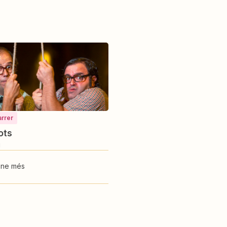
arrer
ots
u
-ne més