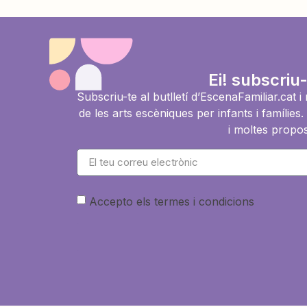
Ei! subscriu-
Subscriu-te al butlletí d’EscenaFamiliar.cat 
de les arts escèniques per infants i famíli
i moltes propos
Accepto els termes i condicions