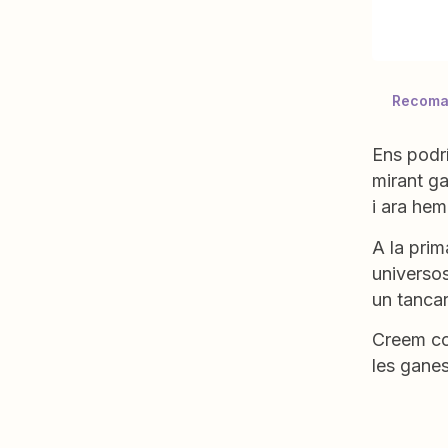
Recoma
Ens podrí
mirant ga
i ara he
A la prim
universo
un tancar 
Creem con
les ganes