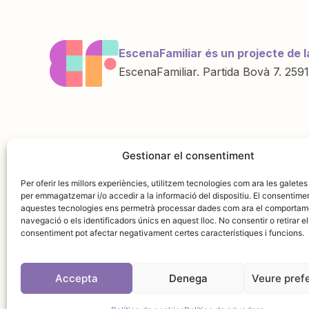
EscenaFamiliar és un projecte de l
EscenaFamiliar. Partida Bovà 7. 2591
Una iniciativa de
Amb la col·labo
Gestionar el consentiment
Per oferir les millors experiències, utilitzem tecnologies com ara les galetes
per emmagatzemar i/o accedir a la informació del dispositiu. El consentime
aquestes tecnologies ens permetrà processar dades com ara el comportam
navegació o els identificadors únics en aquest lloc. No consentir o retirar el
consentiment pot afectar negativament certes característiques i funcions.
Accepta
Denega
Veure pref
Avís leg