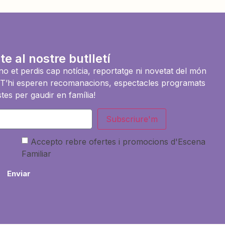
te al nostre butlletí
i no et perdis cap notícia, reportatge ni novetat del món
es. T’hi esperen recomanacions, espectacles programats
tes per gaudir en família!
Subscriure'm
Accepto rebre ofertes i promocions d'Escena
Familiar
Enviar