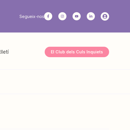
Segueix-nos
lletí
El Club dels Culs Inquiets