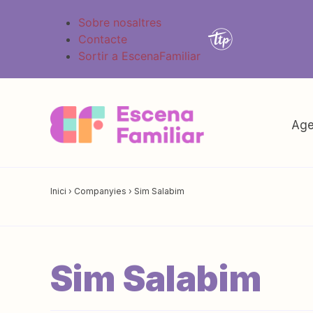
Sobre nosaltres
Contacte
Sortir a EscenaFamiliar
Age
Inici
›
Companyies
›
Sim Salabim
Sim Salabim