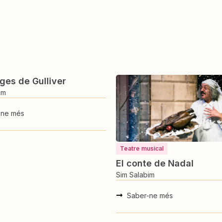
sical
Titelles / Teatre d’objectes
e de Nadal
La castanyera perduda
im
Sim Salabim
-ne més
Saber-ne més