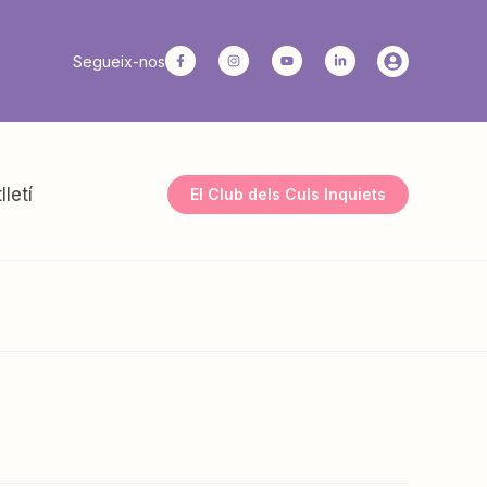
Segueix-nos
lletí
El Club dels Culs Inquiets