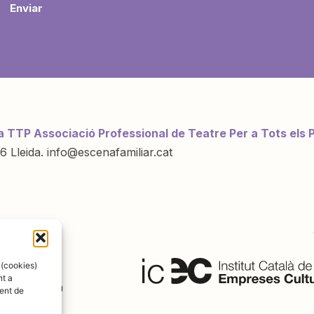
Enviar
a TTP Associació Professional de Teatre Per a Tots els 
6 Lleida. info@escenafamiliar.cat
ració de:
 (cookies)
nt a
ent de