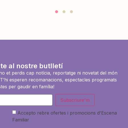
te al nostre butlletí
i no et perdis cap notícia, reportatge ni novetat del món
es. T’hi esperen recomanacions, espectacles programats
tes per gaudir en família!
Subscriure'm
Accepto rebre ofertes i promocions d'Escena
Familiar