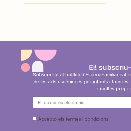
Ei! subscriu-
Subscriu-te al butlletí d’EscenaFamiliar.cat 
de les arts escèniques per infants i famíli
i moltes propos
Accepto els termes i condicions