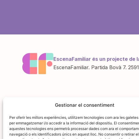
EscenaFamiliar és un projecte de l
EscenaFamiliar. Partida Bovà 7. 2591
Una iniciativa de
Amb la col·labo
Gestionar el consentiment
Per oferir les millors experiències, utilitzem tecnologies com ara les galetes
per emmagatzemar i/o accedir a la informació del dispositiu. El consentime
aquestes tecnologies ens permetrà processar dades com ara el comportam
navegació o els identificadors únics en aquest lloc. No consentir o retirar el