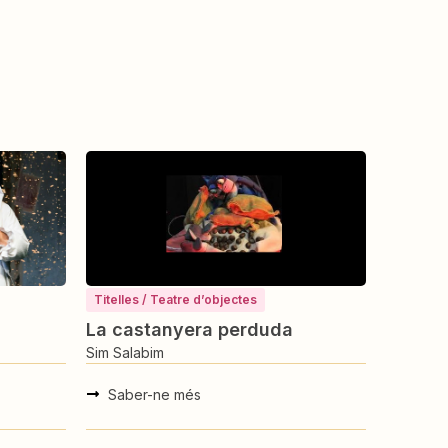
Música
Teatre
Música
Hansel i Gretel
Les set
Sim Salabim
Sim Sala
Saber-ne més
Saber