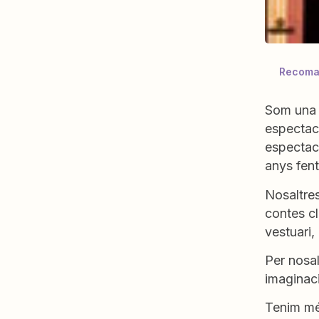
Recoma
Som una c
espectacl
espectacl
anys fen
Nosaltres
contes cl
vestuari
Per nosal
imaginaci
Tenim més