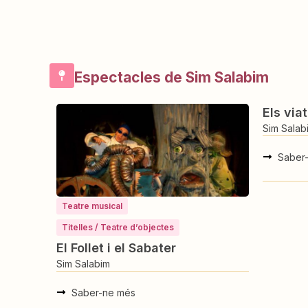
Espectacles de Sim Salabim
Els viatges de Gulliver
Sim Salabim
Saber-ne més
Teatre mu
El cont
Sim Salab
Saber