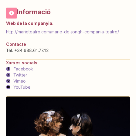
Informació
Web de la companyia:
http://marieteatro.com/marie-de-jongh-compania-teatro/
Contacte
Tel. +34 688.61.77.12
Xarxes socials:
Facebook
Twitter
Vimeo
YouTube