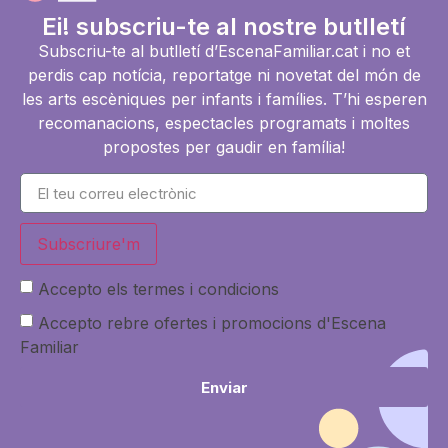
Ei! subscriu-te al nostre butlletí
Subscriu-te al butlletí d’EscenaFamiliar.cat i no et
perdis cap notícia, reportatge ni novetat del món de
les arts escèniques per infants i famílies. T’hi esperen
recomanacions, espectacles programats i moltes
propostes per gaudir en família!
Subscriure'm
Accepto els termes i condicions
Accepto rebre ofertes i promocions d'Escena
Familiar
Enviar