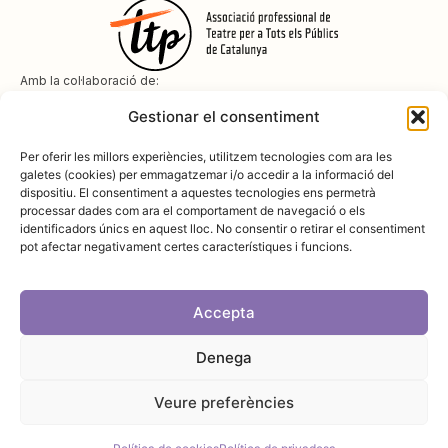
Amb la col·laboració de:
Gestionar el consentiment
Per oferir les millors experiències, utilitzem tecnologies com ara les
galetes (cookies) per emmagatzemar i/o accedir a la informació del
dispositiu. El consentiment a aquestes tecnologies ens permetrà
Amb el suport de
processar dades com ara el comportament de navegació o els
identificadors únics en aquest lloc. No consentir o retirar el consentiment
pot afectar negativament certes característiques i funcions.
Accepta
Denega
Avís legal
Política de cookies
Disseny i desenvolupament:
SopaGraphics
Política de privadesa
Veure preferències