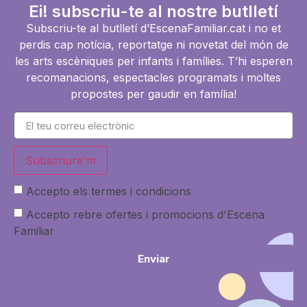
Ei! subscriu-te al nostre butlletí
Subscriu-te al butlletí d’EscenaFamiliar.cat i no et
perdis cap notícia, reportatge ni novetat del món de
les arts escèniques per infants i famílies. T’hi esperen
recomanacions, espectacles programats i moltes
propostes per gaudir en família!
Subscriure'm
Accepto els termes i condicions
Accepto rebre ofertes i promocions d'Escena
Familiar
Enviar