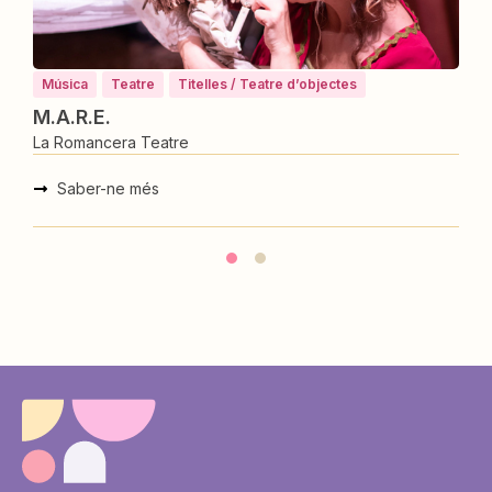
objectes
Música
Teatre
Titelles / Teatre d’object
L’Àfrica
La Romancera Teatre
Saber-ne més