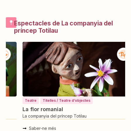
Espectacles de La companyia del
príncep Totilau
Teatre
Titelles / Teatre d’objectes
La flor romanial
R
La companyia del príncep Totilau
L
Saber-ne més