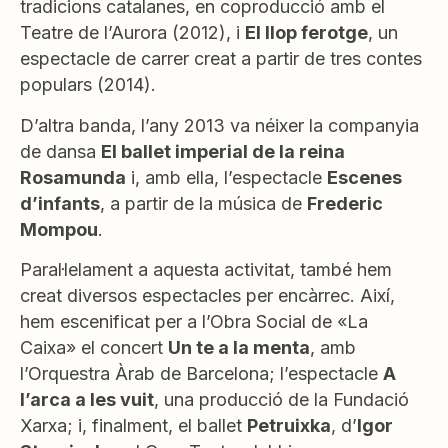
tradicions catalanes, en coproducció amb el
Teatre de l’Aurora (2012), i
El llop ferotge
, un
espectacle de carrer creat a partir de tres contes
populars (2014).
D’altra banda, l’any 2013 va néixer la companyia
de dansa
El ballet imperial de la reina
Rosamunda
i, amb ella, l’espectacle
Escenes
d’infants
, a partir de la música de
Frederic
Mompou
.
Paral·lelament a aquesta activitat, també hem
creat diversos espectacles per encàrrec. Així,
hem escenificat per a l’Obra Social de «La
Caixa» el concert
Un te a la menta
, amb
l’Orquestra Àrab de Barcelona; l’espectacle
A
l’arca a les vuit
, una producció de la Fundació
Xarxa; i, finalment, el ballet
Petruixka
, d’
Igor