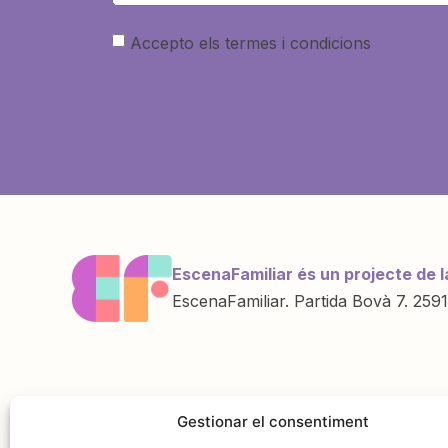
Accepto els termes i condicions
EscenaFamiliar és un projecte de l
EscenaFamiliar. Partida Bovà 7. 2591
Una iniciativa de
Amb la col·labo
Gestionar el consentiment