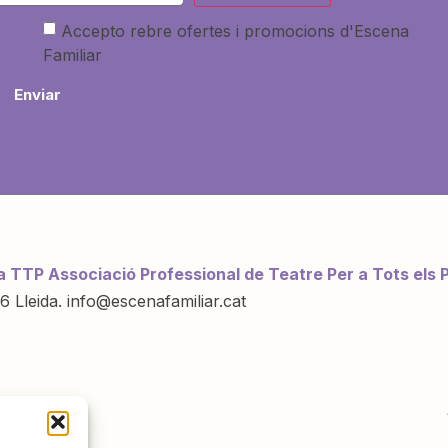
Accepto rebre ofertes i promocions d'Escena
Familiar
Enviar
a TTP Associació Professional de Teatre Per a Tots els 
6 Lleida. info@escenafamiliar.cat
ració de: