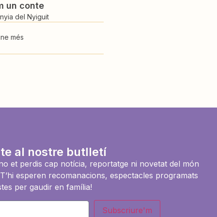
m un conte
yia del Nyiguit
-ne més
te al nostre butlletí
i no et perdis cap notícia, reportatge ni novetat del món
es. T’hi esperen recomanacions, espectacles programats
tes per gaudir en família!
Subscriure'm