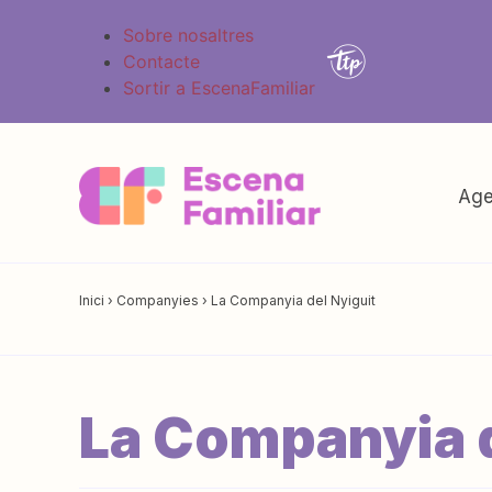
Sobre nosaltres
Contacte
Sortir a EscenaFamiliar
Age
Inici
›
Companyies
›
La Companyia del Nyiguit
La Companyia d