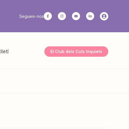
Segueix-nos
lletí
El Club dels Culs Inquiets