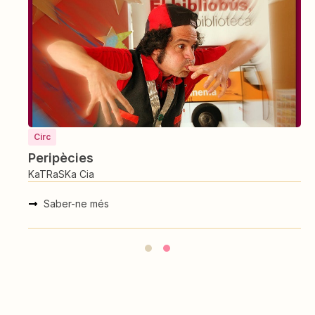
Circ
Peripècies
KaTRaSKa Cia
Saber-ne més