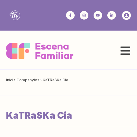
Inici
›
Companyies
›
KaTRaSKa Cia
KaTRaSKa Cia