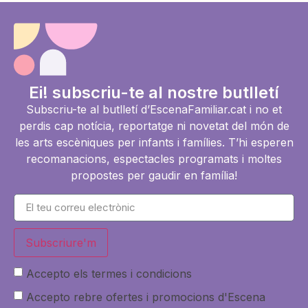
Ei! subscriu-te al nostre butlletí
Subscriu-te al butlletí d’EscenaFamiliar.cat i no et
perdis cap notícia, reportatge ni novetat del món de
les arts escèniques per infants i famílies. T’hi esperen
recomanacions, espectacles programats i moltes
propostes per gaudir en família!
Subscriure'm
Accepto els termes i condicions
Accepto rebre ofertes i promocions d'Escena