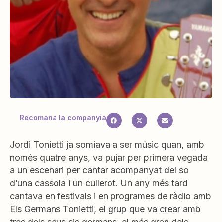
Recomana la companyia
Jordi Tonietti ja somiava a ser músic quan, amb
només quatre anys, va pujar per primera vegada
a un escenari per cantar acompanyat del so
d’una cassola i un cullerot. Un any més tard
cantava en festivals i en programes de ràdio amb
Els Germans Tonietti, el grup que va crear amb
tres dels seus sis germans, el més gran dels