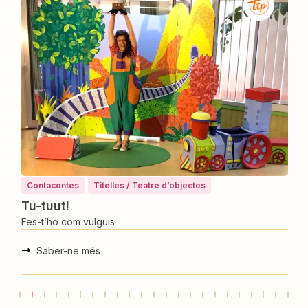
Contacontes
Titelles / Teatre d’objectes
Tu-tuut!
Fes-t’ho com vulguis
F
Saber-ne més