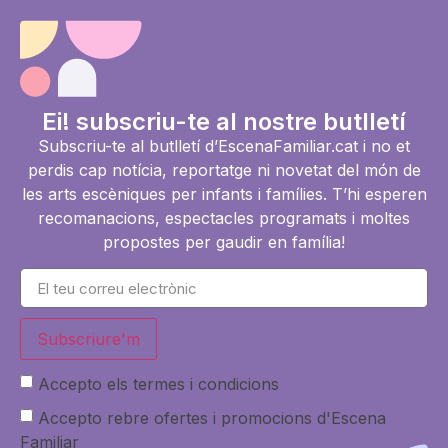
Ei! subscriu-te al nostre butlletí
Subscriu-te al butlletí d’EscenaFamiliar.cat i no et
perdis cap notícia, reportatge ni novetat del món de
les arts escèniques per infants i famílies. T’hi esperen
recomanacions, espectacles programats i moltes
propostes per gaudir en família!
Subscriure'm
Accepto els termes i condicions
Accepto rebre ofertes i promocions d'Escena
Familiar