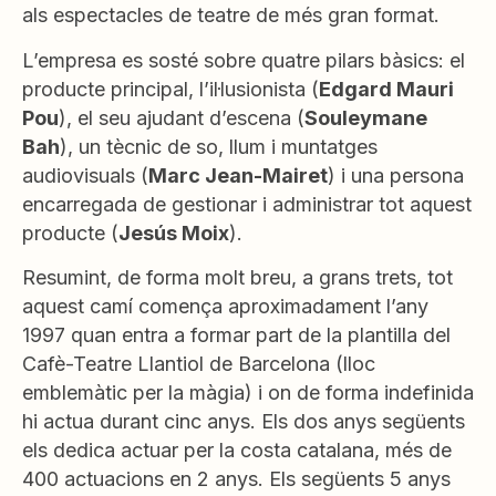
als espectacles de teatre de més gran format.
L’empresa es sosté sobre quatre pilars bàsics: el
producte principal, l’il·lusionista (
Edgard Mauri
Pou
), el seu ajudant d’escena (
Souleymane
Bah
), un tècnic de so, llum i muntatges
audiovisuals (
Marc Jean-Mairet
) i una persona
encarregada de gestionar i administrar tot aquest
producte (
Jesús Moix
).
Resumint, de forma molt breu, a grans trets, tot
aquest camí comença aproximadament l’any
1997 quan entra a formar part de la plantilla del
Cafè-Teatre Llantiol de Barcelona (lloc
emblemàtic per la màgia) i on de forma indefinida
hi actua durant cinc anys. Els dos anys següents
els dedica actuar per la costa catalana, més de
400 actuacions en 2 anys. Els següents 5 anys