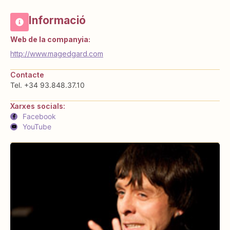
Informació
Web de la companyia:
http://www.magedgard.com
Contacte
Tel. +34 93.848.37.10
Xarxes socials:
Facebook
YouTube