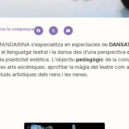
na la companyia
ANDARINA s’especialitza en espectacles de
DANSA
s el llenguatge teatral i la dansa des d’una perspectiva
la plasticitat estètica. L’objectiu
pedagògic
de la comp
les arts escèniques; aprofitar la màgia del teatre com 
etuds artístiques dels nens i les nenes.