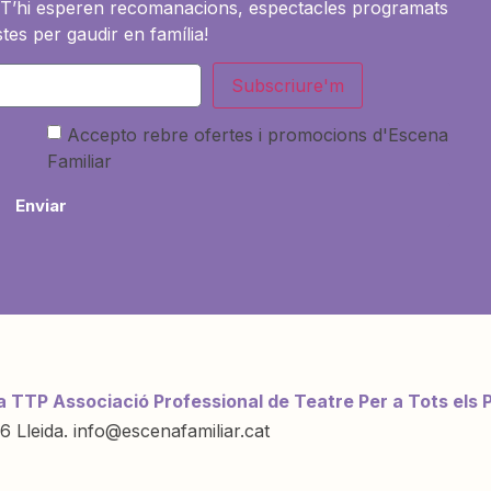
es. T’hi esperen recomanacions, espectacles programats
tes per gaudir en família!
Subscriure'm
Accepto rebre ofertes i promocions d'Escena
Familiar
Enviar
a TTP Associació Professional de Teatre Per a Tots els 
6 Lleida. info@escenafamiliar.cat