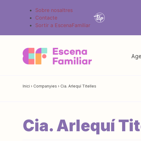
Sobre nosaltres
Contacte
Sortir a EscenaFamiliar
Age
Inici
›
Companyies
›
Cia. Arlequí Titelles
Cia. Arlequí Tit