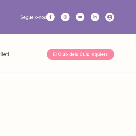
Segueix-nos
lletí
El Club dels Culs Inquiets