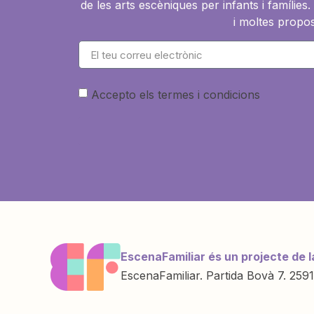
de les arts escèniques per infants i famíli
i moltes propos
Accepto els termes i condicions
EscenaFamiliar és un projecte de l
EscenaFamiliar. Partida Bovà 7. 2591