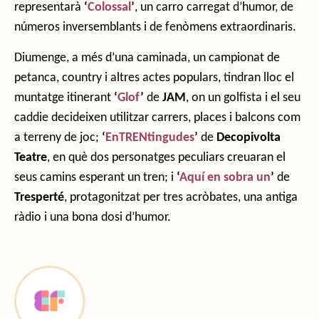
representarà
‘
Colossal
’
, un carro carregat d’humor, de
números inversemblants i de fenòmens extraordinaris
.
Diumenge, a més d’una caminada, un campionat de
petanca, country i altres actes populars, tindran lloc el
muntatge itinerant
‘
Glof
’
de
JAM
, on un golfista i el seu
caddie decideixen utilitzar carrers, places i balcons com
a terreny de joc;
‘
EnTRENtingudes
’
de
Decopivolta
Teatre
, en què dos personatges peculiars creuaran el
seus camins esperant un tren; i
‘
Aquí en sobra un
’
de
Tresperté
,
protagonitzat per tres acròbates, una antiga
ràdio i una bona dosi d’humor.