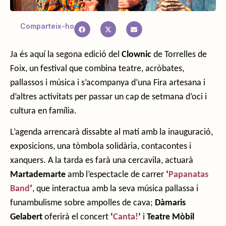
Comparteix-ho
Ja és aquí la segona edició del
Clownic
de Torrelles de
Foix, un festival que combina teatre, acròbates,
pallassos i música i s’acompanya d’una Fira artesana i
d’altres activitats per passar un cap de setmana d’oci i
cultura en família.
L’agenda arrencarà dissabte al matí amb la inauguració,
exposicions, una tòmbola solidària, contacontes i
xanquers. A la tarda es farà una cercavila, actuarà
Martademarte
amb l’espectacle de carrer
‘
Papanatas
Band
’
, que interactua amb la seva música pallassa i
funambulisme sobre ampolles de cava;
Dàmaris
Gelabert
oferirà el concert
‘
Canta!
’
i
Teatre Mòbil