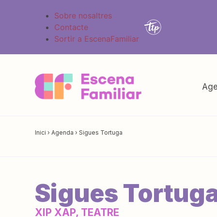
Sobre nosaltres
Contacte
Sortir a EscenaFamiliar
Age
Inici
›
Agenda
›
Sigues Tortuga
Sigues Tortug
XIP XAP, TEATRE