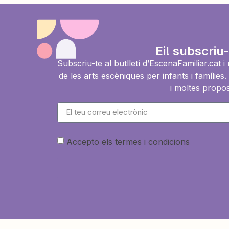
Ei! subscriu-
Subscriu-te al butlletí d’EscenaFamiliar.cat 
de les arts escèniques per infants i famíli
i moltes propos
Accepto els termes i condicions