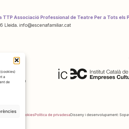
a TTP Associació Professional de Teatre Per a Tots els 
6 Lleida. info@escenafamiliar.cat
ració de:
 (cookies)
nt a
ent de
erències
al
Política de cookies
Política de privadesa
Disseny i desenvolupament:
Sopa