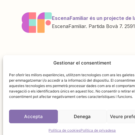
EscenaFamiliar és un projecte de l
EscenaFamiliar. Partida Bovà 7. 2591
Una iniciativa de
Amb la col·labo
Gestionar el consentiment
Per oferir les millors experiències, utilitzem tecnologies com ara les galetes
per emmagatzemar i/o accedir a la informació del dispositiu. El consentime
aquestes tecnologies ens permetrà processar dades com ara el comportam
navegació o els identificadors únics en aquest lloc. No consentir o retirar el
consentiment pot afectar negativament certes característiques i funcions.
Accepta
Denega
Veure pref
Avís leg
Política de cookies
Política de privadesa