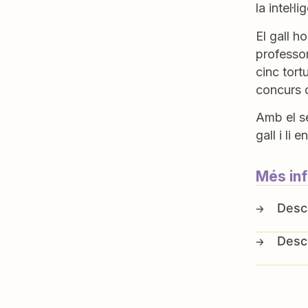
la intel·l
El gall h
professor
cinc tort
concurs 
Amb el se
gall i li
Més in