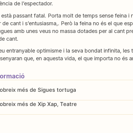
igència de l’espectador.
o està passant fatal. Porta molt de temps sense feina i n
 de cant i s’entusiasma,. Però la feina no és el que e
ugues amb unes veus no massa dotades per al cant pret
de cant.
u entranyable optimisme i la seva bondat infinita, les
 ensenyaran que, en aquesta vida, el que importa no és ar
formació
Sigues tortuga
Xip Xap, Teatre