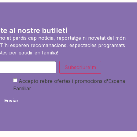
te al nostre butlletí
i no et perdis cap notícia, reportatge ni novetat del món
es. T’hi esperen recomanacions, espectacles programats
tes per gaudir en família!
Subscriure'm
Accepto rebre ofertes i promocions d'Escena
Familiar
Enviar