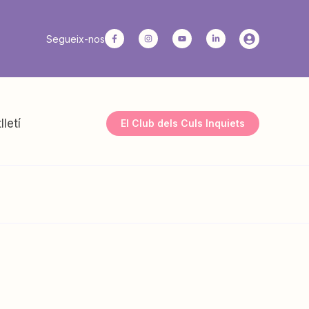
Segueix-nos
lletí
El Club dels Culs Inquiets