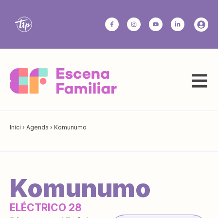
Inici
›
Agenda
›
Komunumo
Komunumo
ELÉCTRICO 28