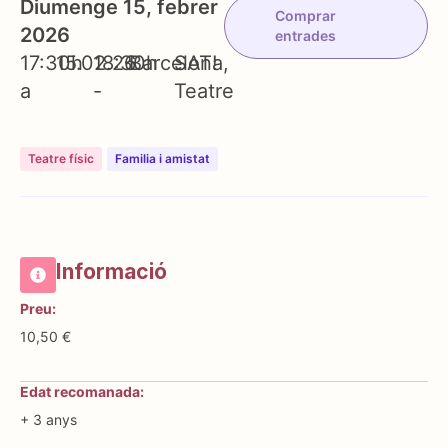
Diumenge 15, febrer
Comprar
2026
entrades
17:30h
15.02.26
18:30h
Barcelona
SAT!
a
-
Teatre
Teatre físic
⁠⁠Familia i amistat
Informació
Preu:
10,50 €
Edat recomanada:
+ 3 anys