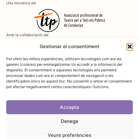
Una iniciativa de
Amb la col·laboració de:
Gestionar el consentiment
Per oferir les millors experiències, utilitzem tecnologies com ara les
galetes (cookies) per emmagatzemar i/o accedir a la informació del
dispositiu. El consentiment a aquestes tecnologies ens permetrà
Amb el suport de
processar dades com ara el comportament de navegació o els
identificadors únics en aquest lloc. No consentir o retirar el consentiment
pot afectar negativament certes característiques i funcions.
Accepta
Denega
Avís legal
Política de cookies
Disseny i desenvolupament:
SopaGraphics
Política de privadesa
Veure preferències