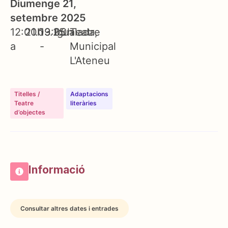
Diumenge 21,
setembre 2025
12:00h
21.09.25
13:00h
Igualada
Teatre
a
-
Municipal
L'Ateneu
Titelles /
⁠⁠Adaptacions
Teatre
literàries
d’objectes
Informació
Consultar altres dates i entrades