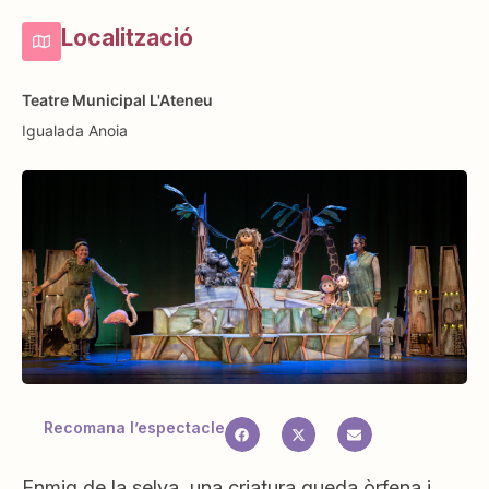
Localització
Teatre Municipal L'Ateneu
Igualada
Anoia
Recomana l’espectacle
Enmig de la selva, una criatura queda òrfena i