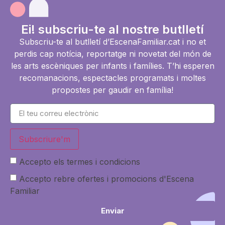
Ei! subscriu-te al nostre butlletí
Subscriu-te al butlletí d’EscenaFamiliar.cat i no et
perdis cap notícia, reportatge ni novetat del món de
les arts escèniques per infants i famílies. T’hi esperen
recomanacions, espectacles programats i moltes
propostes per gaudir en família!
Subscriure'm
Accepto els termes i condicions
Accepto rebre ofertes i promocions d'Escena
Familiar
Enviar