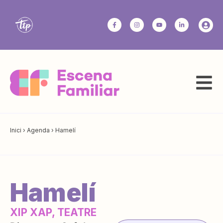
Inici
›
Agenda
›
Hamelí
Hamelí
XIP XAP, TEATRE