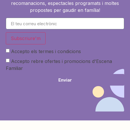
recomanacions, espectacles programats i moltes
propostes per gaudir en família!
Subscriure'm
Accepto els termes i condicions
Accepto rebre ofertes i promocions d'Escena
Familiar
Enviar