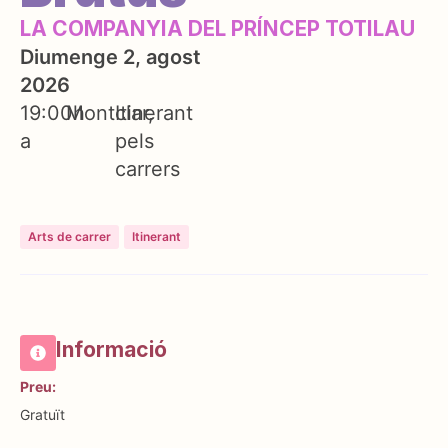
LA COMPANYIA DEL PRÍNCEP TOTILAU
Diumenge 2, agost
2026
19:00h
Montclar
Itinerant
a
pels
carrers
Arts de carrer
Itinerant
Informació
Preu:
Gratuït