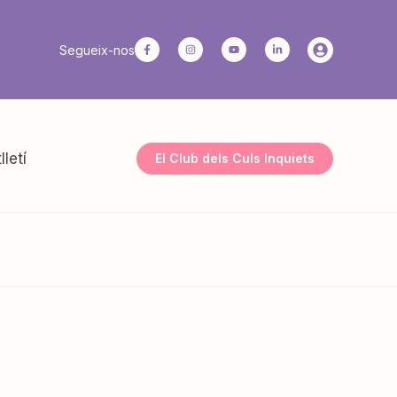
Segueix-nos
lletí
El Club dels Culs Inquiets