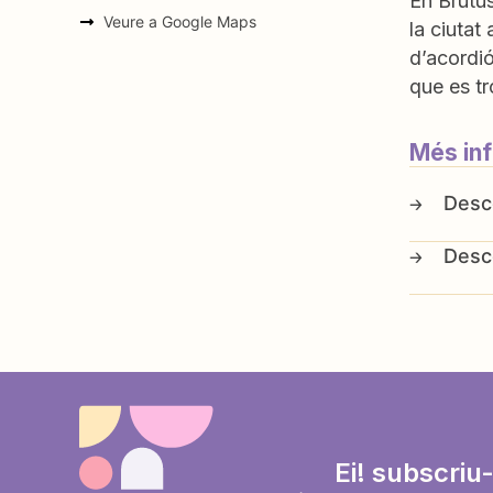
En Brutus
Veure a Google Maps
la ciuta
d’acordió
que es tr
Més in
Ei! subscriu-