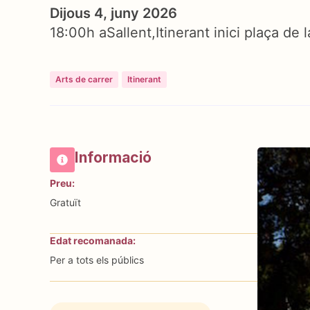
Dijous 4, juny 2026
18:00h a
Sallent
Itinerant inici plaça de 
Arts de carrer
Itinerant
Informació
Preu:
Gratuït
Edat recomanada:
Per a tots els públics