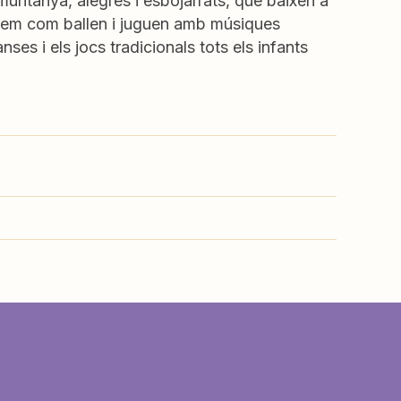
untanya, alegres i esbojarrats, que baixen a
eurem com ballen i juguen amb músiques
ses i els jocs tradicionals tots els infants