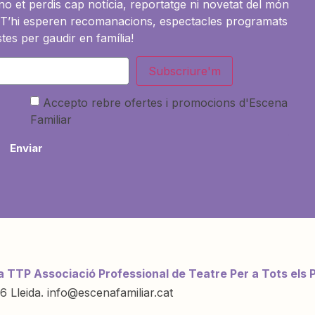
i no et perdis cap notícia, reportatge ni novetat del món
es. T’hi esperen recomanacions, espectacles programats
tes per gaudir en família!
Subscriure'm
Accepto rebre ofertes i promocions d'Escena
Familiar
Enviar
a TTP Associació Professional de Teatre Per a Tots els 
6 Lleida. info@escenafamiliar.cat