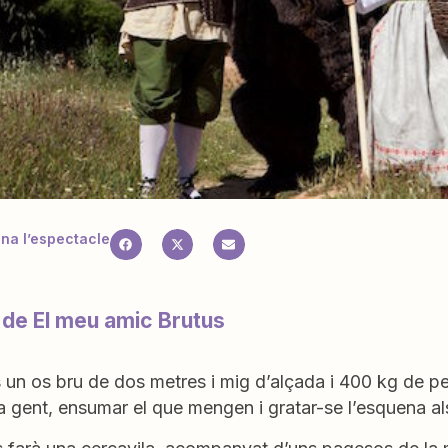
a l’espectacle
 de El meu amic Brutus
 un os bru de dos metres i mig d’alçada i 400 kg de pes,
a gent, ensumar el que mengen i gratar-se l’esquena als