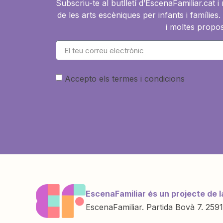
Subscriu-te al butlletí d’EscenaFamiliar.cat 
de les arts escèniques per infants i famíli
i moltes propos
Accepto els termes i condicions
EscenaFamiliar és un projecte de l
EscenaFamiliar. Partida Bovà 7. 2591