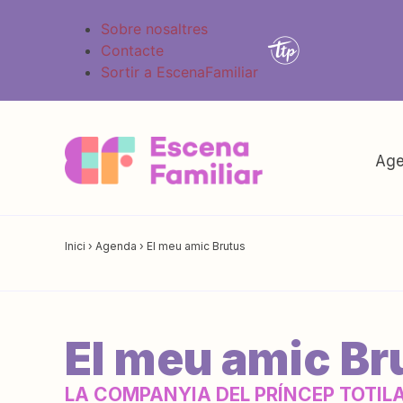
Sobre nosaltres
Contacte
Sortir a EscenaFamiliar
Age
Inici
›
Agenda
›
El meu amic Brutus
El meu amic Br
LA COMPANYIA DEL PRÍNCEP TOTIL