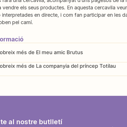
 farà una cercavila, acompanyat d’uns pagesos de la m
t a vendre els seus productes. En aquesta cercavila v
 interpretades en directe, i com fan participar en les dan
oben pel camí.
formació
El meu amic Brutus
La companyia del príncep Totilau
te al nostre butlletí