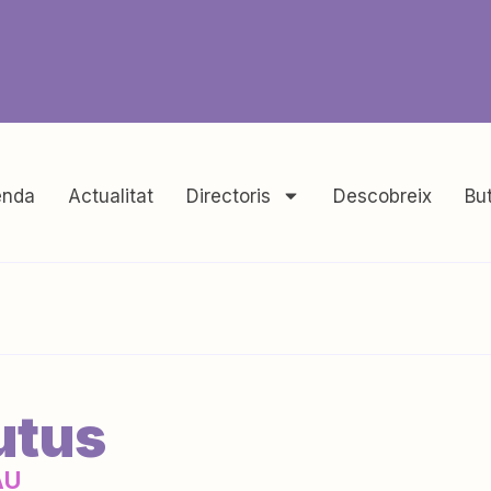
nda
Actualitat
Directoris
Descobreix
But
utus
AU