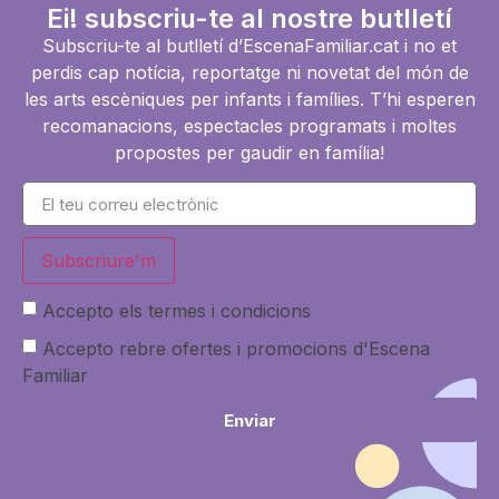
Ei! subscriu-te al nostre butlletí
Subscriu-te al butlletí d’EscenaFamiliar.cat i no et
perdis cap notícia, reportatge ni novetat del món de
les arts escèniques per infants i famílies. T’hi esperen
recomanacions, espectacles programats i moltes
propostes per gaudir en família!
Subscriure'm
Accepto els termes i condicions
Accepto rebre ofertes i promocions d'Escena
Familiar
Enviar