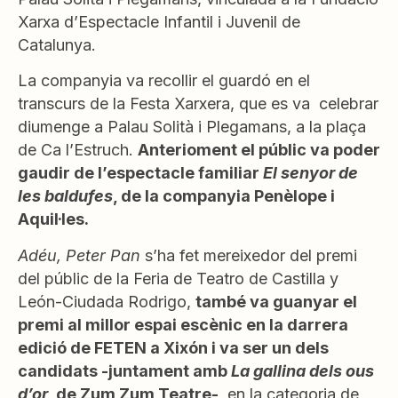
Xarxa d’Espectacle Infantil i Juvenil de
Catalunya.
La companyia va recollir el guardó en el
transcurs de la Festa Xarxera, que es va celebrar
diumenge a Palau Solità i Plegamans, a la plaça
de Ca l’Estruch.
Anterioment el públic va poder
gaudir de l’espectacle familiar
El senyor de
les baldufes
, de la companyia Penèlope i
Aquil·les.
Adéu, Peter Pan
s’ha fet mereixedor del premi
del públic de la Feria de Teatro de Castilla y
León-Ciudada Rodrigo,
també va guanyar el
premi al millor espai escènic en la darrera
edició de FETEN a Xixón i va ser un dels
candidats -juntament amb
La gallina dels ous
d’or
, de Zum Zum Teatre-
, en la categoria de