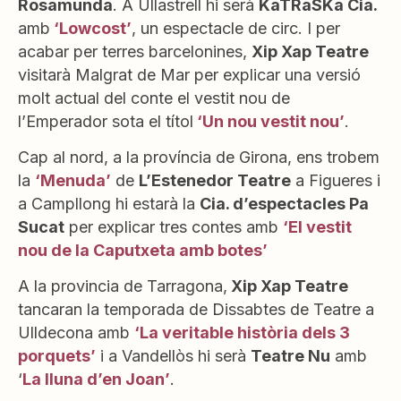
Rosamunda
. A Ullastrell hi serà
KaTRaSKa Cia.
amb
‘Lowcost’
, un espectacle de circ. I per
acabar per terres barcelonines,
Xip Xap Teatre
visitarà Malgrat de Mar per explicar una versió
molt actual del conte el vestit nou de
l’Emperador sota el títol
‘Un nou vestit nou’
.
Cap al nord, a la província de Girona, ens trobem
la
‘Menuda’
de
L’Estenedor Teatre
a Figueres i
a Campllong hi estarà la
Cia. d’espectacles Pa
Sucat
per explicar tres contes amb
‘El vestit
nou de la Caputxeta amb botes’
A la provincia de Tarragona,
Xip Xap Teatre
tancaran la temporada de Dissabtes de Teatre a
Ulldecona amb
‘La veritable història dels 3
porquets’
i a Vandellòs hi serà
Teatre Nu
amb
‘
La lluna d’en Joan’
.