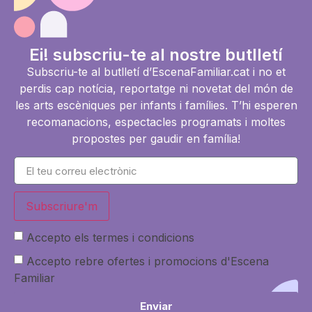
Ei! subscriu-te al nostre butlletí
Subscriu-te al butlletí d’EscenaFamiliar.cat i no et
perdis cap notícia, reportatge ni novetat del món de
les arts escèniques per infants i famílies. T’hi esperen
recomanacions, espectacles programats i moltes
propostes per gaudir en família!
Subscriure'm
Accepto els termes i condicions
Accepto rebre ofertes i promocions d'Escena
Familiar
Enviar