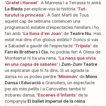
‘Gretel i Hansel’
. A Manresa i a Terrassa hi anirà
La Bleda
per explicar-vos la història
‘Tut-
turutut la princesa’
. A Sant Martí de Tous
aquest cap de setmana comencen una
programació estable d’espectacles familiars i ho
fan amb
‘La lluna d’en Joan’
de
Teatre Nu
. Has
estat mai dins d’un globus estàtic? Doncs si vas
a Sabadell a gaudir de l’espectacle
‘Tripula’
de
Farrés Brothers i Cia.
ho podràs fer! A Olesa de
Montserrat hi ha una nena,
‘La nena que vivia
en una capsa de sabates’
i
Zum-Zum Teatre
us explicaran que hi fa dins. Si us agrada la
dansa no us podeu perdre
‘Minimón’
de
Mons
Dansa i Educació
a Granollers, un espectacle
per als més petits i a Canovelles també hi
trobareu dansa,
‘Escenes d’Infants’
de la
companyia
El ballet imperial de la reina