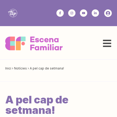
Inici
›
Notícies
›
A pel cap de setmana!
A pel cap de
setmana!