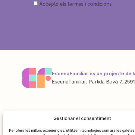
Accepto els termes i condicions
EscenaFamiliar és un projecte de l
EscenaFamiliar. Partida Bovà 7. 2591
Una iniciativa de
Amb la col·labo
Gestionar el consentiment
Per oferir les millors experiències, utilitzem tecnologies com ara les galetes