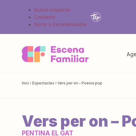
Sobre nosaltres
Contacte
Sortir a EscenaFamiliar
Age
Inici
›
Espectacles
›
Vers per on – Poesia pop
Vers per on – P
PENTINA EL GAT