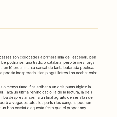
basses són col·locades a primera línia de l’escenari, ben
n bé podria ser una tradició catalana, però té més força
 ja en té prou i marxa cansat de tanta bafarada poètica.
 poesia inesperada. Han plogut lletres i ha acabat calat
o menys ritme, fins arribar a un dels punts àlgids: la
Falta un última reivindicació: la de la lectura, la dels
 rumba després arriben a un final agraïts de ser allà i de
 però a vegades totes les parts i les cançons podrien
per un bon comiat d’aquesta festa que el proper any