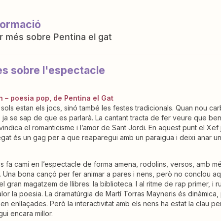
formació
Pentina el gat
es sobre l'espectacle
n – poesia pop, de Pentina el Gat
 sols estan els jocs, sinó també les festes tradicionals. Quan nou car
s, ja se sap de que es parlarà. La cantant tracta de fer veure que be
vindica el romanticisme i l’amor de Sant Jordi. En aquest punt el Xef
egat és un gag per a que reaparegui amb un paraigua i deixi anar una
s fa camí en l’espectacle de forma amena, rodolins, versos, amb més 
. Una bona cançó per fer animar a pares i nens, però no conclou aquí. 
 del gran magatzem de llibres: la biblioteca. I al ritme de rap primer, i
lor la poesia. La dramatúrgia de Martí Torras Mayneris és dinàmica,
en enllaçades. Però la interactivitat amb els nens ha estat la clau 
ui encara millor.