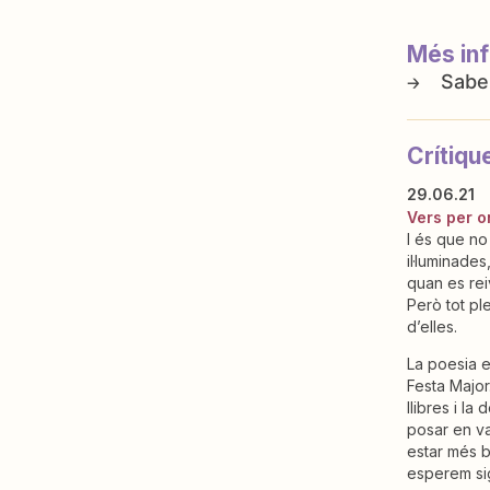
Més in
Crítiqu
29.06.21
Vers per o
I és que no
il·luminade
quan es rei
Però tot pl
d’elles.
La poesia e
Festa Major
llibres i la
posar en va
estar més b
esperem sig