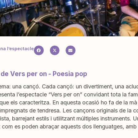
a l’espectacle
 de Vers per on - Poesia pop
ma: una cançó. Cada cançó: un divertiment, una acluca
esenta l’espectacle “Vers per on” convidant tota la famí
 que els caracteritza. En aquesta ocasió ho fa de la mà
i impregnats de tendresa. Les cançons originals de la c
sta, barrejant estils i utilitzant múltiples instruments.
t com es poden abraçar aquests dos llenguatges, amb 
.