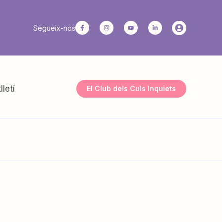
Segueix-nos
lletí
El Club dels Culs Inquiets