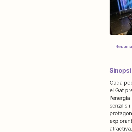
Recoman
Sinopsi
Cada poe
el Gat pr
l’energia
senzills 
protagoni
exploran
atractiva