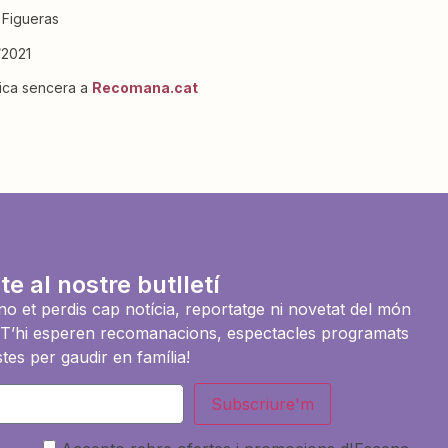
í Figueras
/2021
ítica sencera a
Recomana.cat
te al nostre butlletí
i no et perdis cap notícia, reportatge ni novetat del món
es. T’hi esperen recomanacions, espectacles programats
tes per gaudir en família!
Subscriure'm