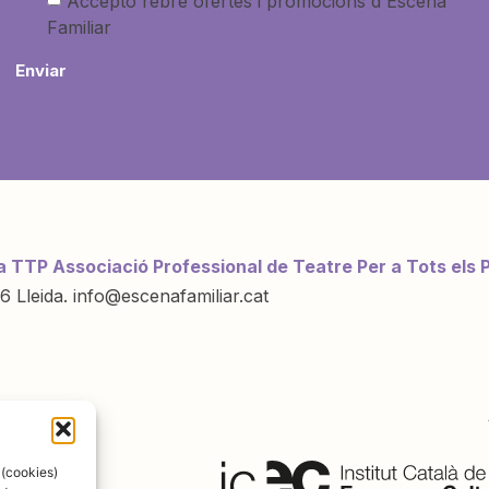
Accepto rebre ofertes i promocions d'Escena
Familiar
Enviar
a TTP Associació Professional de Teatre Per a Tots els 
6 Lleida. info@escenafamiliar.cat
ració de:
 (cookies)