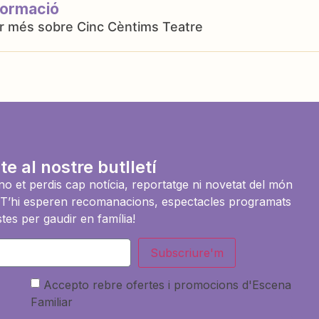
formació
Cinc Cèntims Teatre
te al nostre butlletí
i no et perdis cap notícia, reportatge ni novetat del món
es. T’hi esperen recomanacions, espectacles programats
tes per gaudir en família!
Subscriure'm
Accepto rebre ofertes i promocions d'Escena
Familiar