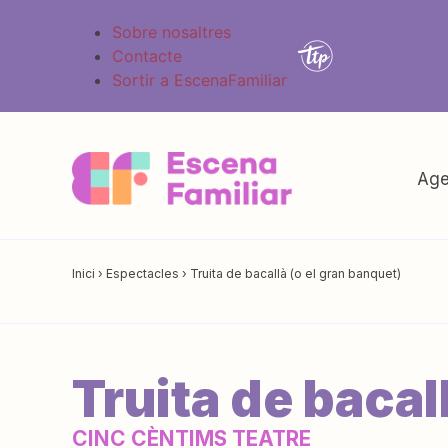
Sobre nosaltres
Contacte
Sortir a EscenaFamiliar
Age
Inici
›
Espectacles
›
Truita de bacallà (o el gran banquet)
Truita de bacal
CINC CÈNTIMS TEATRE