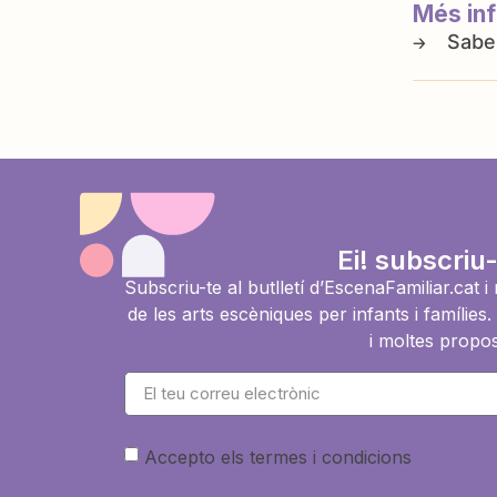
Més in
Ei! subscriu-
Subscriu-te al butlletí d’EscenaFamiliar.cat 
de les arts escèniques per infants i famíli
i moltes propos
Accepto els termes i condicions