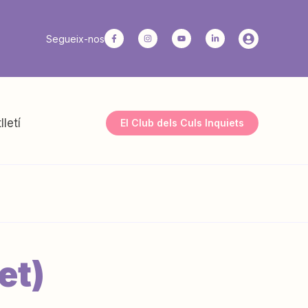
Segueix-nos
lletí
El Club dels Culs Inquiets
et)