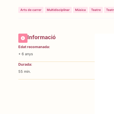
Arts de carrer
Multidisciplinar
Música
Teatre
Teatr
Informació
Edat recomanada:
+ 6 anys
Durada:
55 min.