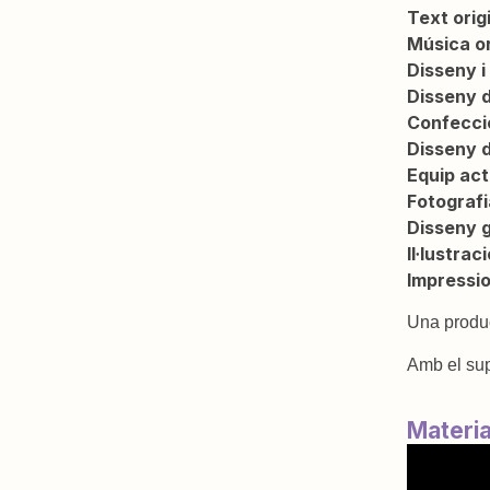
Text origi
Música or
Disseny i
Disseny d
Confecció
Disseny d
Equip act
Fotografi
Disseny g
Il·lustrac
Impressio
Una produ
Amb el sup
Materi