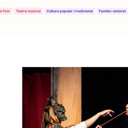
e físic
Teatre musical
Cultura popular i tradicional
⁠⁠Familia i amistat