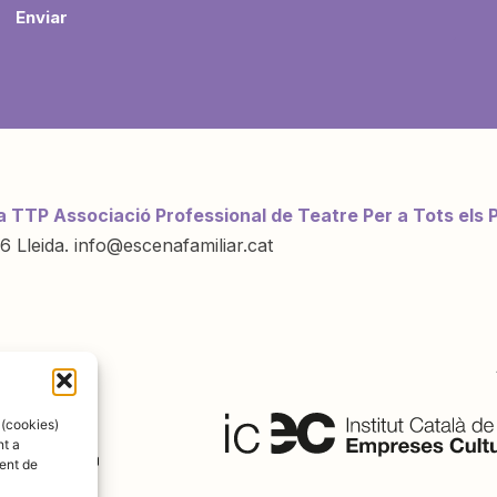
Enviar
a TTP Associació Professional de Teatre Per a Tots els 
6 Lleida. info@escenafamiliar.cat
ració de:
 (cookies)
nt a
ent de