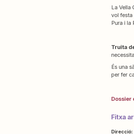
La Vella 
vol festa
Pura i la
Truita d
necessitat
És una sà
per fer 
Dossier 
Fitxa ar
Direcció: