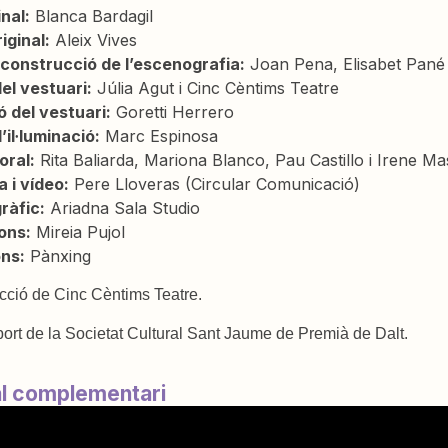
nal:
Blanca Bardagil
iginal:
Aleix Vives
 construcció de l’escenografia:
Joan Pena, Elisabet Pané i
el vestuari:
Júlia Agut i Cinc Cèntims Teatre
 del vestuari:
Goretti Herrero
’il·luminació:
Marc Espinosa
oral:
Rita Baliarda, Mariona Blanco, Pau Castillo i Irene Ma
a i vídeo:
Pere Lloveras (Circular Comunicació)
ràfic:
Ariadna Sala Studio
ions:
Mireia Pujol
ns:
Pànxing
cció de Cinc Cèntims Teatre.
ort de la Societat Cultural Sant Jaume de Premià de Dalt.
al complementari