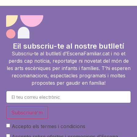
Ei! subscriu-te al nostre butlletí
Subscriu-te al butlletí d’EscenaFamiliar.cat i no et
perdis cap notícia, reportatge ni novetat del món de
les arts escèniques per infants i famílies. T’hi esperen
recomanacions, espectacles programats i moltes
propostes per gaudir en família!
Subscriure'm
Accepto els termes i condicions
Accepto rebre ofertes i promocions d'Escena