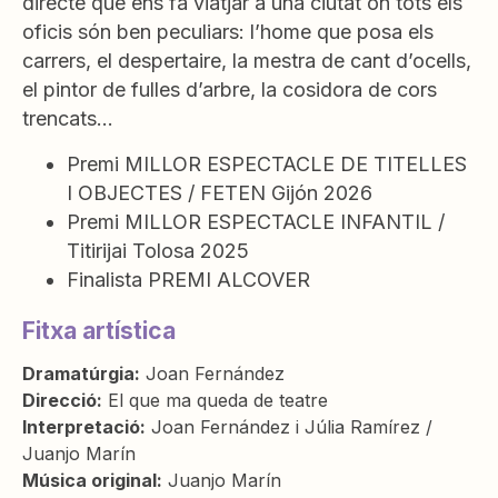
directe que ens fa viatjar a una ciutat on tots els
oficis són ben peculiars: l’home que posa els
carrers, el despertaire, la mestra de cant d’ocells,
el pintor de fulles d’arbre, la cosidora de cors
trencats…
Premi MILLOR ESPECTACLE DE TITELLES
I OBJECTES / FETEN Gijón 2026
Premi MILLOR ESPECTACLE INFANTIL /
Titirijai Tolosa 2025
Finalista PREMI ALCOVER
Fitxa artística
Dramatúrgia:
Joan Fernández
Direcció:
El que ma queda de teatre
Interpretació:
Joan Fernández i Júlia Ramírez /
Juanjo Marín
Música original:
Juanjo Marín