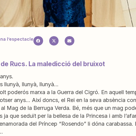
a l’espectacle
 de Rucs. La maledicció del bruixot
 anys.
s llunyà, llunyà, llunyà…
lt poderós marxa a la Guerra del Cigró. En aquell tem
tser anys… Així doncs, el Rei en la seva absència confia
, al Mag de la Berruga Verda. Bé, més que un mag pode
s ja que seduït per la bellesa de la Princesa i amb l’afa
enamorada del Príncep “Rosendo” li dóna carabassa. El 
a…