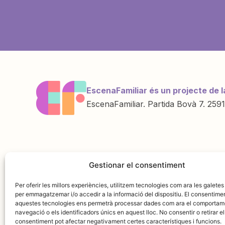
EscenaFamiliar és un projecte de l
EscenaFamiliar. Partida Bovà 7. 2591
Una iniciativa de
Amb la col·labo
Gestionar el consentiment
Per oferir les millors experiències, utilitzem tecnologies com ara les galetes
per emmagatzemar i/o accedir a la informació del dispositiu. El consentime
aquestes tecnologies ens permetrà processar dades com ara el comportam
navegació o els identificadors únics en aquest lloc. No consentir o retirar el
consentiment pot afectar negativament certes característiques i funcions.