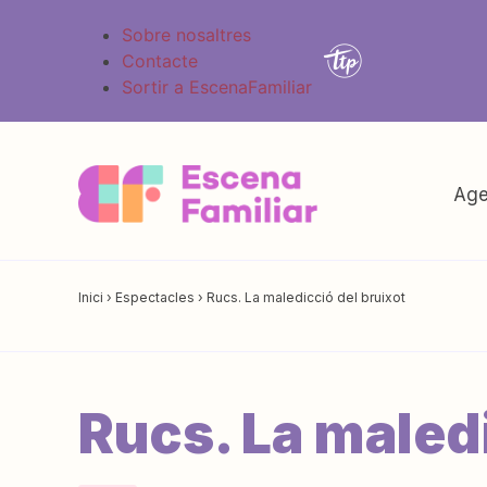
Sobre nosaltres
Contacte
Sortir a EscenaFamiliar
Age
Inici
›
Espectacles
›
Rucs. La maledicció del bruixot
Rucs. La maledi