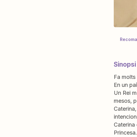
Recoman
Sinopsi
Fa molts
En un paí
Un Rei mo
mesos, po
Caterina
intencion
Caterina 
Princes