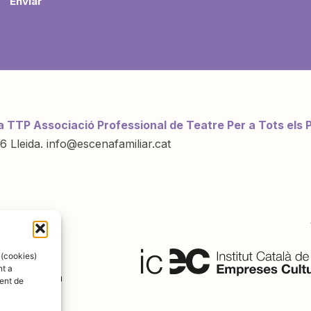
Enviar
a TTP Associació Professional de Teatre Per a Tots els 
6 Lleida. info@escenafamiliar.cat
ració de:
 (cookies)
nt a
ent de