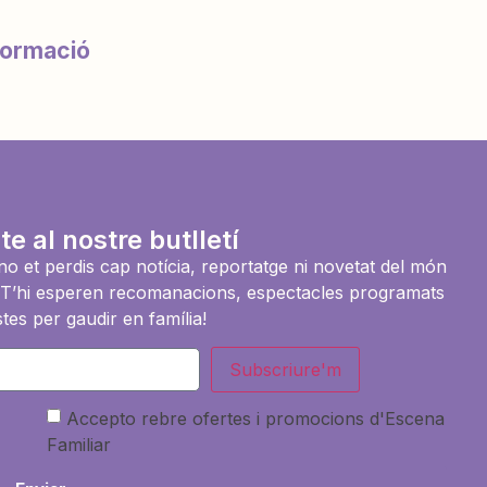
formació
te al nostre butlletí
i no et perdis cap notícia, reportatge ni novetat del món
es. T’hi esperen recomanacions, espectacles programats
tes per gaudir en família!
Subscriure'm
Accepto rebre ofertes i promocions d'Escena
Familiar