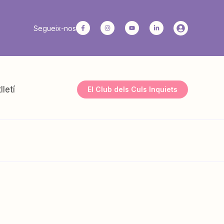
Segueix-nos
lletí
El Club dels Culs Inquiets