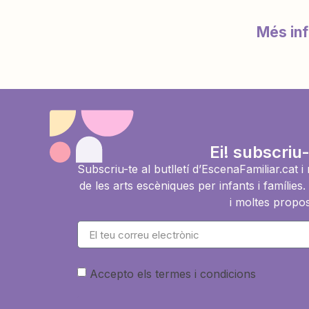
Més in
Ei! subscriu-
Subscriu-te al butlletí d’EscenaFamiliar.cat 
de les arts escèniques per infants i famíli
i moltes propos
Accepto els termes i condicions