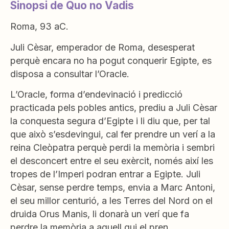
Sinopsi de Quo no Vadis
Roma, 93 aC.
Juli Cèsar, emperador de Roma, desesperat
perquè encara no ha pogut conquerir Egipte, es
disposa a consultar l’Oracle.
L’Oracle, forma d’endevinació i predicció
practicada pels pobles antics, prediu a Juli Cèsar
la conquesta segura d’Egipte i li diu que, per tal
que això s’esdevingui, cal fer prendre un verí a la
reina Cleòpatra perquè perdi la memòria i sembri
el desconcert entre el seu exèrcit, només així les
tropes de l’Imperi podran entrar a Egipte. Juli
Cèsar, sense perdre temps, envia a Marc Antoni,
el seu millor centurió, a les Terres del Nord on el
druida Orus Manis, li donarà un verí que fa
perdre la memòria a aquell qui el pren.