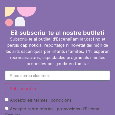
Ei! subscriu-te al nostre butlletí
Subscriu-te al butlletí d’EscenaFamiliar.cat i no et
perdis cap notícia, reportatge ni novetat del món de
les arts escèniques per infants i famílies. T’hi esperen
recomanacions, espectacles programats i moltes
propostes per gaudir en família!
Subscriure'm
Accepto els termes i condicions
Accepto rebre ofertes i promocions d'Escena
Familiar