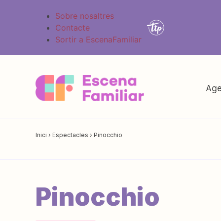
Sobre nosaltres
Contacte
Sortir a EscenaFamiliar
Age
Inici
›
Espectacles
›
Pinocchio
Pinocchio