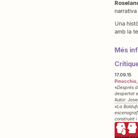
Roselan
narrativa
Una histò
amb la te
Més in
Crítiqu
17.09.15
Pinocchio,
«
Després de
despertat e
Autor: Jose
«La Baldufa
escenografi
construint 