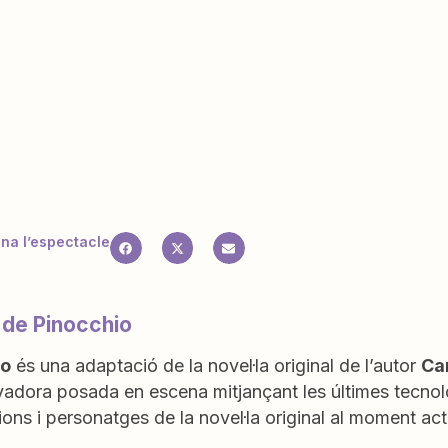
a l’espectacle
 de Pinocchio
io
és una adaptació de la novel·la original de l’autor
Car
vadora posada en escena mitjançant les últimes tecnol
ons i personatges de la novel·la original al moment actu