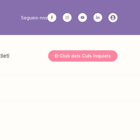
Segueix-nos
lletí
El Club dels Culs Inquiets