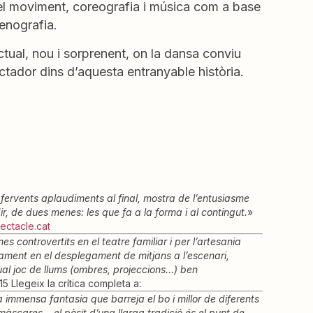
l moviment, coreografia i música com a base
enografia.
tual, nou i sorprenent, on la dansa conviu
tador dins d’aquesta entranyable història.
fervents aplaudiments al final, mostra de l’entusiasme
r, de dues menes: les que fa a la forma i al contingut.
»
ectacle.cat
 controvertits en el teatre familiar i per l’artesania
ament en el desplegament de mitjans a l’escenari,
ual joc de llums (ombres, projeccions…) ben
5 Llegeix la crítica completa a:
 immensa fantasia que barreja el bo i millor de diferents
, màscares… el pòsit d’una llarga tradició és el punt de