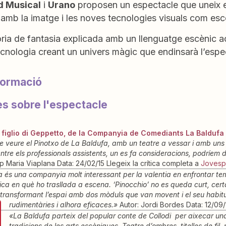
d Musical
i
Urano
proposen un espectacle que uneix e
 amb la imatge i les noves tecnologies visuals com esc
ria de fantasia explicada amb un llenguatge escènic ac
cnologia creant un univers màgic que endinsarà l’espec
formació
es sobre l'espectacle
 figlio di Geppetto, de la Companyia de Comediants La Baldufa
 veure el Pinotxo de La Baldufa, amb un teatre a vessar i amb uns 
ntre els professionals assistents, un es fa consideracions, podríem di
p Maria Viaplana Data: 24/02/15 Llegeix la crítica completa a
Jovesp
 és una companyia molt interessant per la valentia en enfrontar temes
ca en què ho trasllada a escena. ‘Pinocchio’ no es queda curt, cert
i transformant l’espai amb dos mòduls que van movent i el seu habit
rudimentàries i alhora eficaces.»
Autor: Jordi Bordes Data: 12/09/1
«La Baldufa parteix del popular conte de Collodi per aixecar una
tradicions de les arts escèniques. Teatre d’ombres, titelles de fil