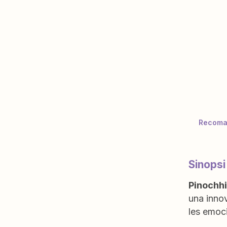
Recoman
Sinopsi
Pinochh
una inno
les emoci