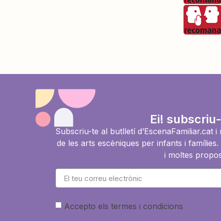
Ei! subscriu-
Subscriu-te al butlletí d’EscenaFamiliar.cat 
de les arts escèniques per infants i famíli
i moltes propos
Accepto els termes i condicions