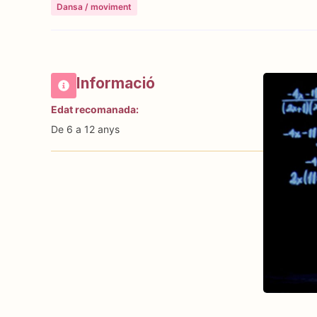
Dansa / moviment
Informació
Edat recomanada:
De 6 a 12 anys