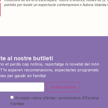
partida per bastir un espectacle contemporani.
«
Autora: Iolanda 
te al nostre butlletí
i no et perdis cap notícia, reportatge ni novetat del món
es. T’hi esperen recomanacions, espectacles programats
tes per gaudir en família!
Subscriure'm
Accepto rebre ofertes i promocions d'Escena
Familiar