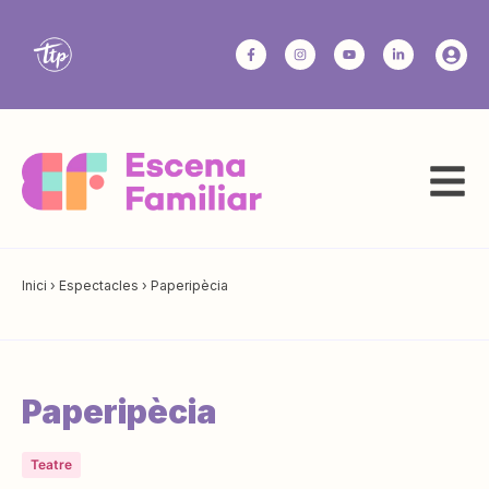
Inici
›
Espectacles
›
Paperipècia
Paperipècia
Teatre