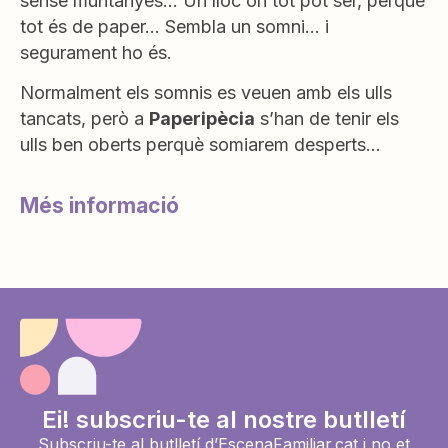
sense muntanyes… Un lloc on tot pot ser, perquè
tot és de paper… Sembla un somni… i
segurament ho és.
Normalment els somnis es veuen amb els ulls
tancats, però a
Paperipècia
s’han de tenir els
ulls ben oberts perquè somiarem desperts…
Més informació
Ei! subscriu-te al nostre butlletí
Subscriu-te al butlletí d’EscenaFamiliar.cat i no et