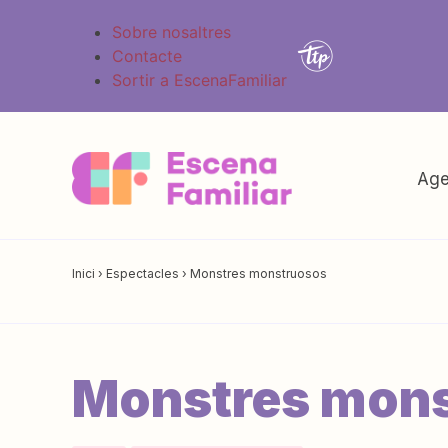
Sobre nosaltres
Contacte
Sortir a EscenaFamiliar
Age
Inici
›
Espectacles
›
Monstres monstruosos
Monstres mon