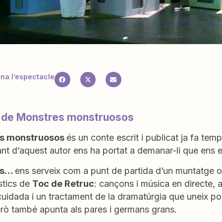
a l’espectacle
i de Monstres monstruosos
s monstruosos
és un conte escrit i publicat ja fa temp
t d’aquest autor ens ha portat a demanar-li que ens es
es…
ens serveix com a punt de partida d’un muntatge o
stics de
Toc de Retruc
: cançons i música en directe, a
cuidada i un tractament de la dramatúrgia que uneix p
erò també apunta als pares i germans grans.