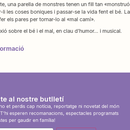
te, una parella de monstres tenen un fill tan «monstru
-li les coses boniques i passar-se la vida fent el bé. 
 fer els pares per tornar-lo al «mal camí».
xió sobre el bé i el mal, en clau d’humor… i musical.
formació
te al nostre butlletí
i no et perdis cap notícia, reportatge ni novetat del món
es. T’hi esperen recomanacions, espectacles programats
tes per gaudir en família!