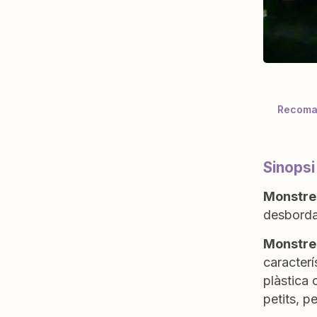
Recoman
Sinops
Monstre
desbordan
Monstr
caracterí
plàstica 
petits, p