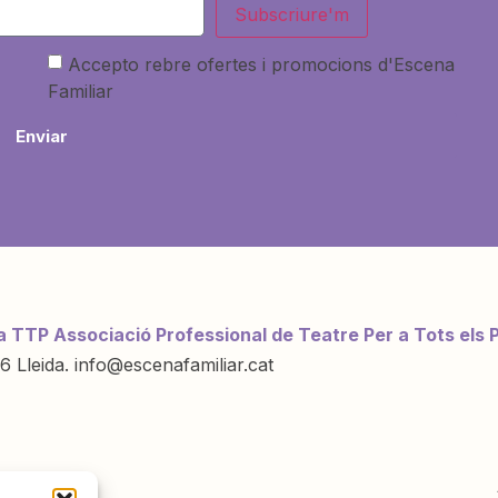
Subscriure'm
Accepto rebre ofertes i promocions d'Escena
Familiar
Enviar
a TTP Associació Professional de Teatre Per a Tots els 
6 Lleida. info@escenafamiliar.cat
ració de: