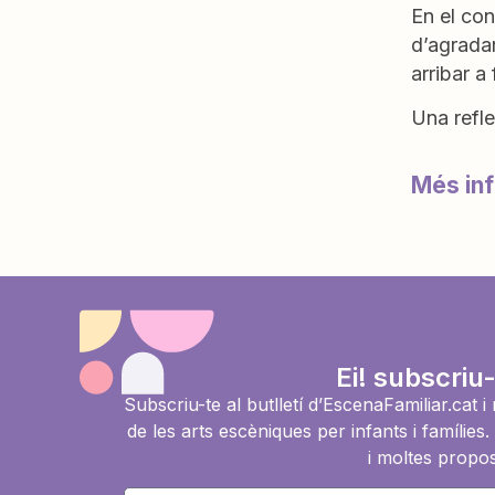
En el con
d’agradar
arribar a
Una refle
Més in
Ei! subscriu-
Subscriu-te al butlletí d’EscenaFamiliar.cat 
de les arts escèniques per infants i famíli
i moltes propos