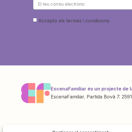
Accepto els termes i condicions
EscenaFamiliar és un projecte de l
EscenaFamiliar. Partida Bovà 7. 2591
Una iniciativa de
Amb la col·labo