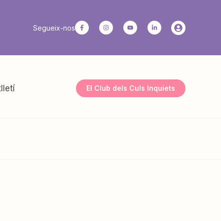
Segueix-nos
lletí
El Club dels Culs Inquiets