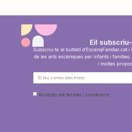
Ei! subscriu-
Subscriu-te al butlletí d’EscenaFamiliar.cat 
de les arts escèniques per infants i famíli
i moltes propos
Accepto els termes i condicions