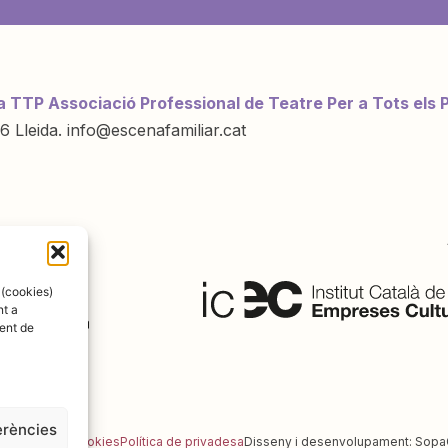
a TTP Associació Professional de Teatre Per a Tots els 
6 Lleida. info@escenafamiliar.cat
ració de:
 (cookies)
nt a
ent de
erències
al
Política de cookies
Política de privadesa
Disseny i desenvolupament:
Sopa