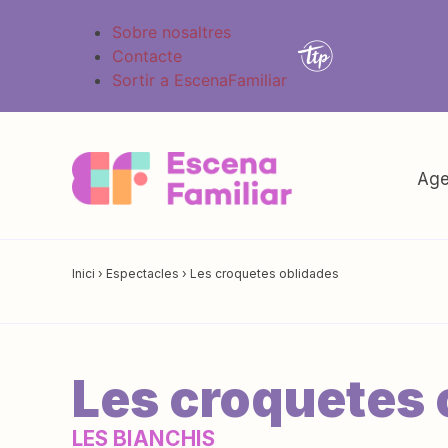
Sobre nosaltres
Contacte
Sortir a EscenaFamiliar
Age
Inici
›
Espectacles
›
Les croquetes oblidades
Les croquetes 
LES BIANCHIS