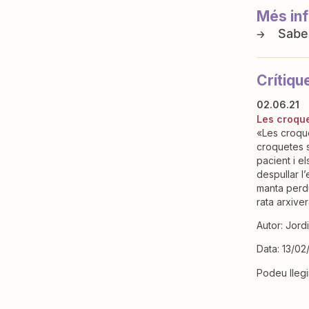
Més in
Crítiqu
02.06.21
Les croque
«Les croque
croquetes s
pacient i e
despullar l
manta perd
rata arxive
Autor: Jord
Data: 13/02
Podeu llegi