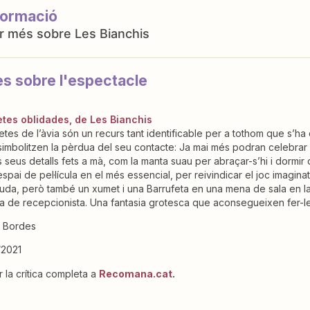
formació
Les Bianchis
es sobre l'espectacle
tes oblidades, de Les Bianchis
tes de l’àvia són un recurs tant identificable per a tothom que s’ha 
imbolitzen la pèrdua del seu contacte: Ja mai més podran celebrar
ls seus detalls fets a mà, com la manta suau per abraçar-s’hi i dormir
’espai de pel·lícula en el més essencial, per reivindicar el joc imagin
uda, però també un xumet i una Barrufeta en una mena de sala en l
ra de recepcionista. Una fantasia grotesca que aconsegueixen fer-le
i Bordes
/2021
r la crítica completa a
Recomana.cat
.