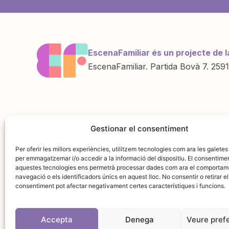
EscenaFamiliar és un projecte de l
EscenaFamiliar. Partida Bovà 7. 2591
Una iniciativa de
Amb la col·labo
Gestionar el consentiment
Per oferir les millors experiències, utilitzem tecnologies com ara les galetes
per emmagatzemar i/o accedir a la informació del dispositiu. El consentime
aquestes tecnologies ens permetrà processar dades com ara el comportam
navegació o els identificadors únics en aquest lloc. No consentir o retirar el
consentiment pot afectar negativament certes característiques i funcions.
Accepta
Denega
Veure pref
Avís leg