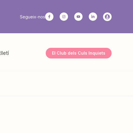
Segueix-nos
lletí
El Club dels Culs Inquiets