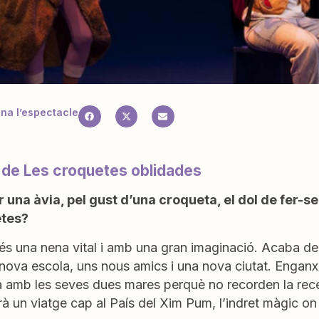
a l’espectacle
 de Les croquetes oblidades
er una àvia, pel gust d’una croqueta, el dol de fer-
etes?
s una nena vital i amb una gran imaginació. Acaba de p
nova escola, uns nous amics i una nova ciutat. Enganx
 amb les seves dues mares perquè no recorden la recep
 un viatge cap al País del Xim Pum, l’indret màgic on 