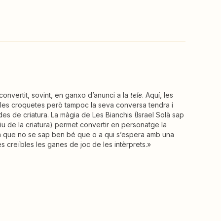
convertit, sovint, en ganxo d’anunci a la
tele
. Aquí, les
 les croquetes però tampoc la seva conversa tendra i
 des de criatura. La màgia de Les Bianchis (Israel Solà sap
atiu de la criatura) permet convertir en personatge la
a que no se sap ben bé que o a qui s’espera amb una
s creïbles les ganes de joc de les intèrprets.»