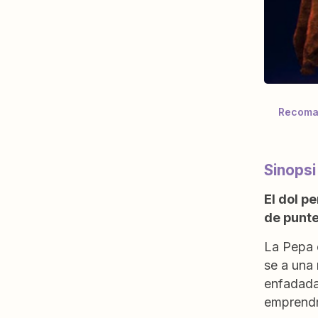
Recoman
Sinopsi
El dol p
de punt
La Pepa é
se a una 
enfadada
emprendrà