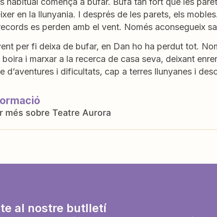
s habitual comença a bufar. Bufa tan fort que les paret
xer en la llunyania. I després de les parets, els mobles. 
 records es perden amb el vent. Només aconsegueix sal
ent per fi deixa de bufar, en Dan ho ha perdut tot. No
boira i marxar a la recerca de casa seva, deixant enrer
le d’aventures i dificultats, cap a terres llunyanes i d
formació
Teatre Aurora
te al nostre butlletí