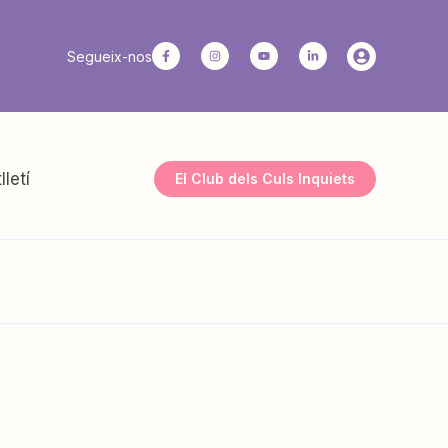
Segueix-nos
lletí
El Club dels Culs Inquiets