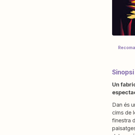
Recoman
Sinopsi
Un fabri
espectac
Dan és un
cims de l
finestra 
paisatges