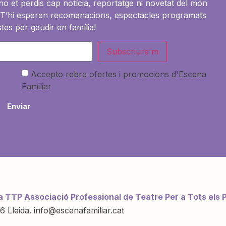
i no et perdis cap notícia, reportatge ni novetat del món
es. T’hi esperen recomanacions, espectacles programats
tes per gaudir en família!
Subscriure'm
Accepto rebre ofertes i promocions d'Escena
Familiar
Enviar
a TTP Associació Professional de Teatre Per a Tots els 
6 Lleida. info@escenafamiliar.cat