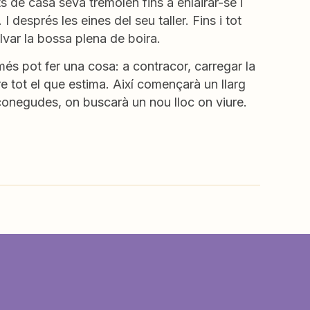
s de casa seva tremolen fins a enlairar-se i
I després les eines del seu taller. Fins i tot
var la bossa plena de boira.
més pot fer una cosa: a contracor, carregar la
e tot el que estima. Així començarà un llarg
esconegudes, on buscarà un nou lloc on viure.