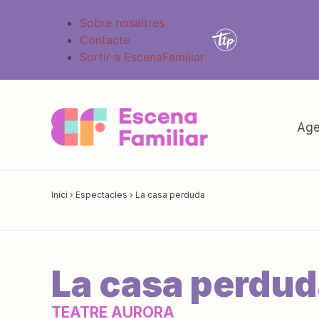
Sobre nosaltres
Contacte
Sortir a EscenaFamiliar
Age
Inici
›
Espectacles
›
La casa perduda
La casa perdu
TEATRE AURORA