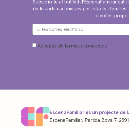
Subscriu-te al butlletí d’EscenaFamiliar.cat 
de les arts escèniques per infants i famíli
i moltes propos
Accepto els termes i condicions
EscenaFamiliar és un projecte de l
EscenaFamiliar. Partida Bovà 7. 2591