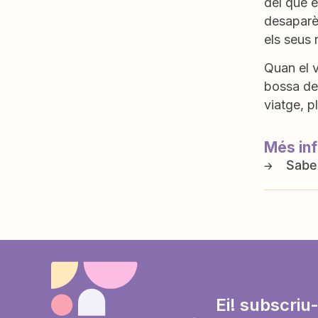
del que é
desaparèi
els seus
Quan el v
bossa de 
viatge, p
Més in
Ei! subscriu-