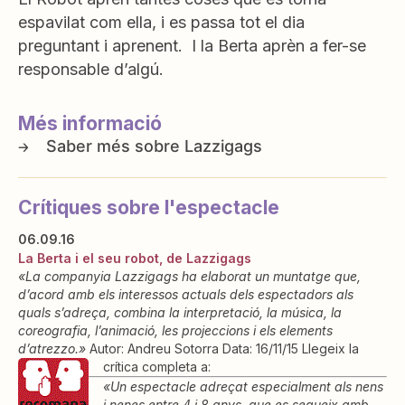
espavilat com ella, i es passa tot el dia
preguntant i aprenent. I la Berta aprèn a fer-se
responsable d’algú.
Més informació
Lazzigags
Crítiques sobre l'espectacle
06.09.16
La Berta i el seu robot, de Lazzigags
«La companyia Lazzigags ha elaborat un muntatge que,
d’acord amb els interessos actuals dels espectadors als
quals s’adreça, combina la interpretació, la música, la
coreografia, l’animació, les projeccions i els elements
d’atrezzo.»
Autor: Andreu Sotorra Data: 16/11/15 Llegeix la
crítica completa a:
«Un espectacle adreçat especialment als nens
i nenes entre 4 i 8 anys, que es segueix amb