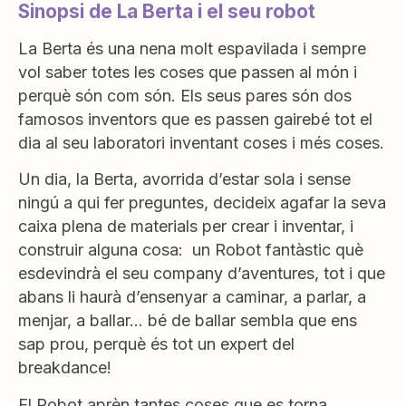
Sinopsi de La Berta i el seu robot
La Berta és una nena molt espavilada i sempre
vol saber totes les coses que passen al món i
perquè són com són. Els seus pares són dos
famosos inventors que es passen gairebé tot el
dia al seu laboratori inventant coses i més coses.
Un dia, la Berta, avorrida d’estar sola i sense
ningú a qui fer preguntes, decideix agafar la seva
caixa plena de materials per crear i inventar, i
construir alguna cosa: un Robot fantàstic què
esdevindrà el seu company d’aventures, tot i que
abans li haurà d’ensenyar a caminar, a parlar, a
menjar, a ballar… bé de ballar sembla que ens
sap prou, perquè és tot un expert del
breakdance!
El Robot aprèn tantes coses que es torna