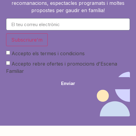
recomanacions, espectacles programats i moltes
propostes per gaudir en família!
Subscriure'm
Accepto els termes i condicions
Accepto rebre ofertes i promocions d'Escena
Familiar
Enviar