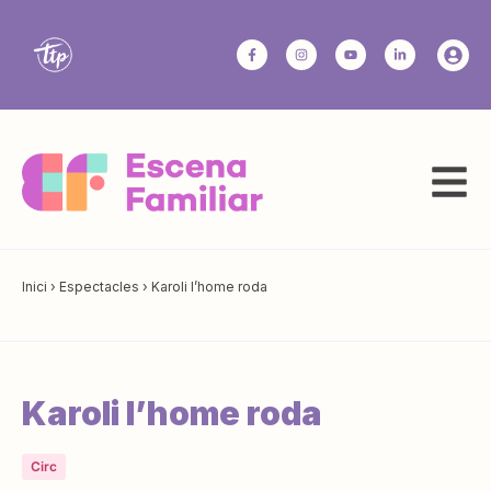
Inici
›
Espectacles
›
Karoli l’home roda
Karoli l’home roda
Circ