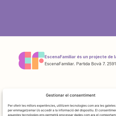
EscenaFamiliar és un projecte de l
EscenaFamiliar. Partida Bovà 7. 2591
Una iniciativa de
Amb la col·labo
Gestionar el consentiment
Per oferir les millors experiències, utilitzem tecnologies com ara les galetes
per emmagatzemar i/o accedir a la informació del dispositiu. El consentime
aquestes tecnologies ens permetrà processar dades com ara el comportam