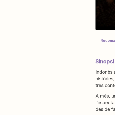
Recoman
Sinopsi
Indonèsia
històries
tres cont
A més, u
l’especta
des de f