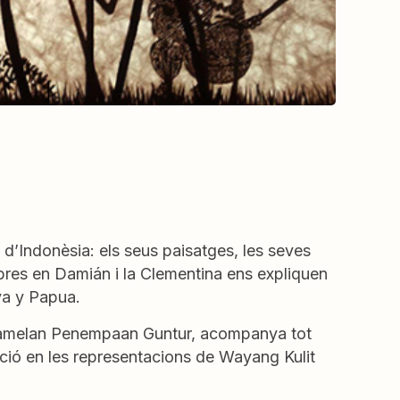
a d’Indonèsia: els seus paisatges, les seves
mbres en Damián i la Clementina ens expliquen
ava y Papua.
l Gamelan Penempaan Guntur, acompanya tot
ició en les representacions de Wayang Kulit