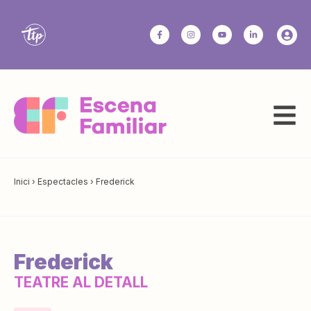
Inici
›
Espectacles
›
Frederick
Frederick
TEATRE AL DETALL