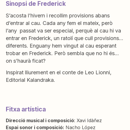
Sinopsi de Frederick
S’acosta l’hivern i recollim provisions abans
d’entrar al cau. Cada any fem el mateix, però
l’any passat va ser especial, perquè al cau hi va
entrar en Frederick, un ratolí que cull provisions…
diferents. Enguany hem vingut al cau esperant
trobar en Frederick. Però sembla que no hi és…
on s’haurà ficat?
Inspirat lliurement en el conte de Leo Lionni,
Editorial Kalandraka.
Fitxa artística
Direcció musical i composició
: Xavi Idàñez
Espai sonor i composició:
Nacho López